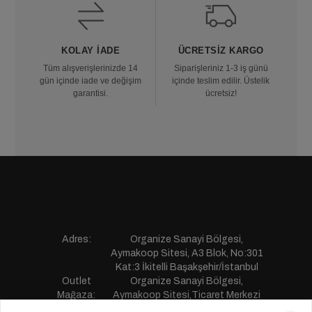
KOLAY İADE
ÜCRETSIZ KARGO
Tüm alışverişlerinizde 14
Siparişleriniz 1-3 iş günü
gün içinde iade ve değişim
içinde teslim edilir. Üstelik
garantisi.
ücretsiz!
Adres:
Organize Sanayi Bölgesi,
Aymakoop Sitesi, A3 Blok, No:301
Kat:3 İkitelli Başakşehir/İstanbul
Outlet
Organize Sanayi Bölgesi,
Mağaza:
Aymakoop Sitesi,Ticaret Merkezi
Gişiri No:13 İkitelli Başakşehir/