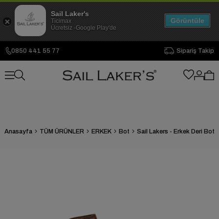
Sail Laker's
Görüntüle
Ticimax
Ücretsiz -Google Play'de
0850 441 55 77
Sipariş Takip
Anasayfa
TÜM ÜRÜNLER
ERKEK
Bot
Sail Lakers - Erkek Deri Bot