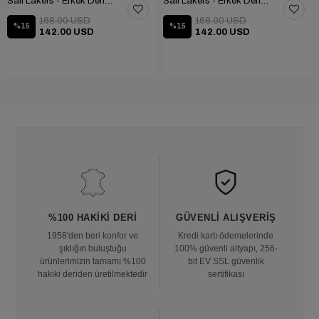
Sail Lakers - Erkek Deri Bot 102-1948-GOL
Sail Lakers - Erkek Deri Bot 102-1948-GOL
168.00 USD
168.00 USD
%15
%15
142.00 USD
142.00 USD
%100 HAKIKI DERI
GÜVENLI ALIŞVERIŞ
1958'den beri konfor ve
Kredi kartı ödemelerinde
şıklığın buluştuğu
100% güvenli altyapı, 256-
ürünlerimizin tamamı %100
bit EV SSL güvenlik
hakiki deriden üretilmektedir
sertifikası