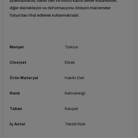
ayakkabılarda, hakiki deri ve birinci kalite deriler kullanılırken,
diğer destekleyici ve deformasyonu önleyici malzemeler
İtalya'dan ithal edilerek kullanmaktadır.
Menşei
Türkiye
Cinsiyet
Erkek
Ürün Materyal
Hakiki Deri
Renk
Kahverengi
Taban
Kauçuk
İç Astar
Tekstil Kürk