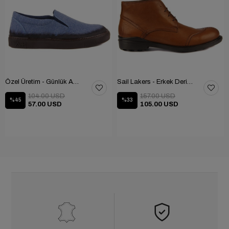
Özel Üretim - Günlük Ayakkabı 101-2630-11473
Sail Lakers - Erkek Deri Bot 102-1599-1458
104.00 USD
157.00 USD
%45
%33
57.00 USD
105.00 USD