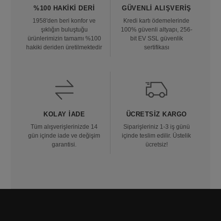
%100 HAKIKI DERI
GÜVENLI ALIŞVERIŞ
1958'den beri konfor ve
Kredi kartı ödemelerinde
şıklığın buluştuğu
100% güvenli altyapı, 256-
ürünlerimizin tamamı %100
bit EV SSL güvenlik
hakiki deriden üretilmektedir
sertifikası
KOLAY İADE
ÜCRETSIZ KARGO
Tüm alışverişlerinizde 14
Siparişleriniz 1-3 iş günü
gün içinde iade ve değişim
içinde teslim edilir. Üstelik
garantisi.
ücretsiz!