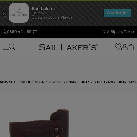
Sail Laker's
Görüntüle
Ticimax
Ücretsiz -Google Play'de
0850 441 55 77
Sipariş Takip
asayfa
TÜM ÜRÜNLER
ERKEK
Erkek Outlet
Sail Lakers - Erkek Deri 