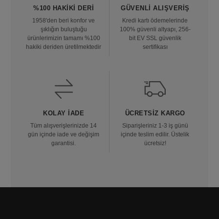
%100 HAKIKI DERI
GÜVENLI ALIŞVERIŞ
1958'den beri konfor ve
Kredi kartı ödemelerinde
şıklığın buluştuğu
100% güvenli altyapı, 256-
ürünlerimizin tamamı %100
bit EV SSL güvenlik
hakiki deriden üretilmektedir
sertifikası
KOLAY İADE
ÜCRETSIZ KARGO
Tüm alışverişlerinizde 14
Siparişleriniz 1-3 iş günü
gün içinde iade ve değişim
içinde teslim edilir. Üstelik
garantisi.
ücretsiz!