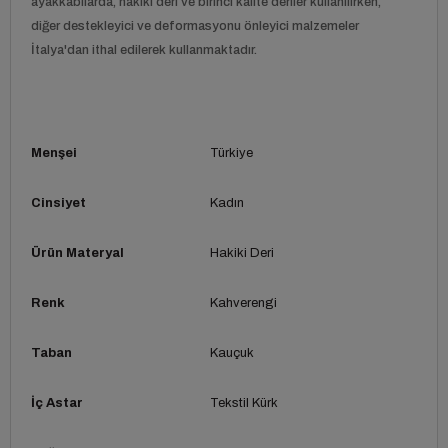
ayakkabılarda, hakiki deri ve birinci kalite deriler kullanılırken,
diğer destekleyici ve deformasyonu önleyici malzemeler
İtalya'dan ithal edilerek kullanmaktadır.
Menşei
Türkiye
Cinsiyet
Kadın
Ürün Materyal
Hakiki Deri
Renk
Kahverengi
Taban
Kauçuk
İç Astar
Tekstil Kürk