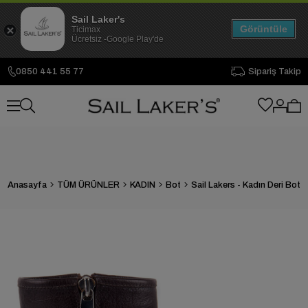
Sail Laker's
Görüntüle
Ticimax
Ücretsiz -Google Play'de
0850 441 55 77
Sipariş Takip
Anasayfa
TÜM ÜRÜNLER
KADIN
Bot
Sail Lakers - Kadın Deri Bot