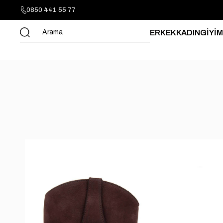
0850 441 55 77
ERKEK
KADIN
GİYİM