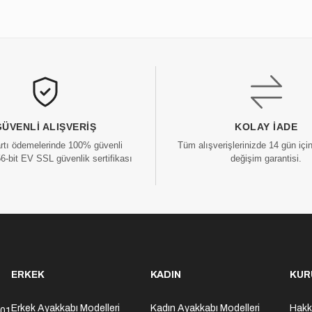
GÜVENLI ALIŞVERIŞ
KOLAY İADE
artı ödemelerinde 100% güvenli
Tüm alışverişlerinizde 14 gün içi
56-bit EV SSL güvenlik sertifikası
değişim garantisi.
ERKEK
KADIN
KUR
Erkek Ayakkabı Modelleri
Kadın Ayakkabı Modelleri
Hakk
301