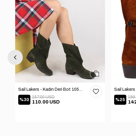
37
38
39
40
36
37
38
39
40
Sail Lakers - Kadın Deri Bot 105-2910-VENUS
157.00 USD
189
%30
%25
110.00 USD
14