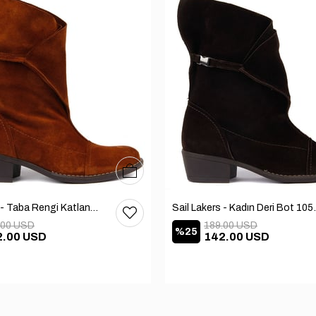
36
37
38
39
40
Sail Lakers - Taba Rengi Katlanabilir Kadın Deri Bot 105-2910-VENUS
Sail Lakers
.00 USD
189.00 USD
%25
2.00 USD
142.00 USD