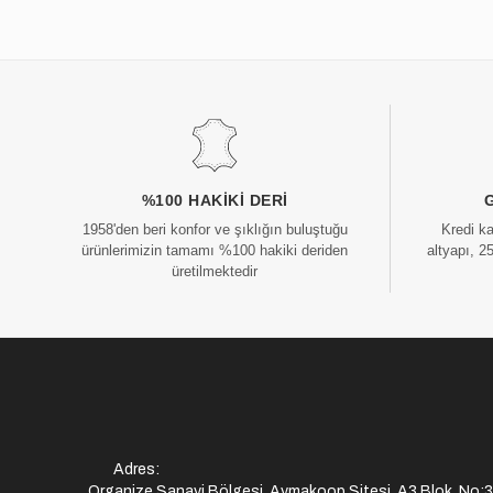
%100 HAKIKI DERI
1958'den beri konfor ve şıklığın buluştuğu
Kredi k
ürünlerimizin tamamı %100 hakiki deriden
altyapı, 2
üretilmektedir
Adres:
Organize Sanayi Bölgesi, Aymakoop Sitesi, A3 Blok, No: