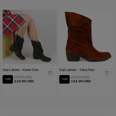
Sail Lakers - Kadın Deri Bot 105-2910-VENUS
Sail Lakers - Taba Rengi Katlanabilir Kadın Deri Bot 105-2910-VENUS
157.00 USD
189.00 USD
%30
%25
110.00 USD
142.00 USD