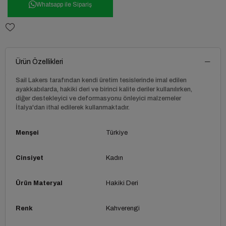
Whatsapp ile Sipariş
Ürün Özellikleri
Sail Lakers tarafından kendi üretim tesislerinde imal edilen
ayakkabılarda, hakiki deri ve birinci kalite deriler kullanılırken,
diğer destekleyici ve deformasyonu önleyici malzemeler
İtalya'dan ithal edilerek kullanmaktadır.
Menşei
Türkiye
Cinsiyet
Kadın
Ürün Materyal
Hakiki Deri
Renk
Kahverengi