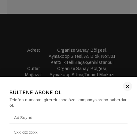
Adres:
Organize Sanayi Bölgesi,
Aymakoop Sitesi, A3 Blok, No:301
Kat:3 İkitelli Başakşehir/İstanbul
Outlet
Organize Sanayi Bölgesi,
Mağaza:
Aymakoop Sitesi,Ticaret Merkezi
Gişiri No:13 İkitelli Başakşehir/
İstanbul
BÜLTENE ABONE OL
Telefon:
0850 441 55 77
E-mail:
musterihizmetleri@saillakers.com.tr
Telefon numaranı girerek sana özel kampanyalardan haberdar
ERKEK
ol.
KADIN
KURUMSAL
MÜŞTERİ HİZMETLERİ