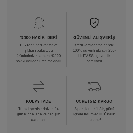
%100 HAKIKI DERI
GÜVENLI ALIŞVERIŞ
1958'den beri konfor ve
Kredi kartı ödemelerinde
şıklığın buluştuğu
100% güvenli altyapı, 256-
ürünlerimizin tamamı %100
bit EV SSL güvenlik
hakiki deriden üretilmektedir
sertifikası
KOLAY İADE
ÜCRETSIZ KARGO
Tüm alışverişlerinizde 14
Siparişleriniz 1-3 iş günü
gün içinde iade ve değişim
içinde teslim edilir. Üstelik
garantisi.
ücretsiz!