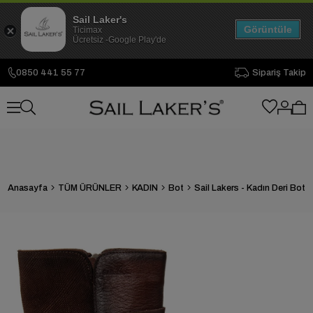
Sail Laker's
Görüntüle
Ticimax
Ücretsiz -Google Play'de
0850 441 55 77
Sipariş Takip
Anasayfa
TÜM ÜRÜNLER
KADIN
Bot
Sail Lakers - Kadın Deri Bot