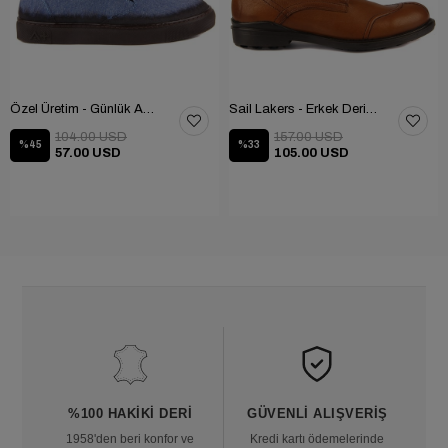
Özel Üretim - Günlük Ayakkabı 101-2630-11473
Sail Lakers - Erkek Deri Bot 102-1599-1458
104.00 USD
157.00 USD
%45
%33
57.00 USD
105.00 USD
%100 HAKIKI DERI
GÜVENLI ALIŞVERIŞ
1958'den beri konfor ve
Kredi kartı ödemelerinde