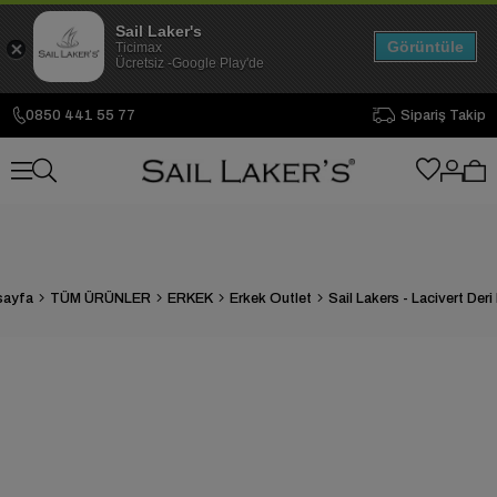
Sail Laker's
Görüntüle
Ticimax
Ücretsiz -Google Play'de
0850 441 55 77
Sipariş Takip
sayfa
TÜM ÜRÜNLER
ERKEK
Erkek Outlet