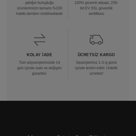
şıklığın buluştuğu
100% güvenli altyapı, 256-
ürünlerimizin tamamı %100
bit EV SSL güvenlik
hakiki deriden üretilmektedir
sertifikası
KOLAY İADE
ÜCRETSIZ KARGO
Tüm alışverişlerinizde 14
Siparişleriniz 1-3 iş günü
gün içinde iade ve değişim
içinde teslim edilir. Üstelik
garantisi.
ücretsiz!