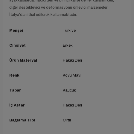
ayakkabılarda, hakiki deri ve birinci kalite deriler kullanılırken,
diğer destekleyici ve deformasyonu önleyici malzemeler
İtalya'dan ithal edilerek kullanmaktadır.
Menşei
Türkiye
Cinsiyet
Erkek
Ürün Materyal
Hakiki Deri
Renk
Koyu Mavi
Taban
Kauçuk
İç Astar
Hakiki Deri
Bağlama Tipi
Cırtlı