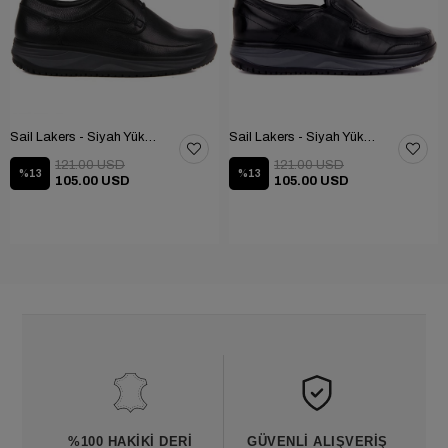
Sail Lakers - Siyah Yüksek Taban Günlük Ayakkabı 101-2817-65390
Sail Lakers - Siyah Yüksek Taban Günlük Ayakkabı 101-2834-65390
121.00 USD
121.00 USD
%13
%13
105.00 USD
105.00 USD
%100 HAKIKI DERI
GÜVENLI ALIŞVERIŞ