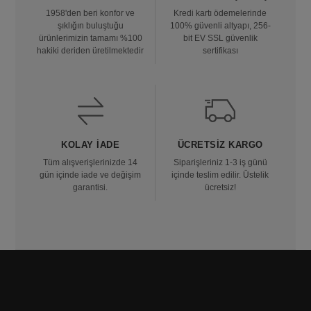
1958'den beri konfor ve
Kredi kartı ödemelerinde
şıklığın buluştuğu
100% güvenli altyapı, 256-
ürünlerimizin tamamı %100
bit EV SSL güvenlik
hakiki deriden üretilmektedir
sertifikası
KOLAY İADE
ÜCRETSIZ KARGO
Tüm alışverişlerinizde 14
Siparişleriniz 1-3 iş günü
gün içinde iade ve değişim
içinde teslim edilir. Üstelik
garantisi.
ücretsiz!