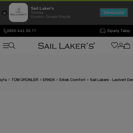
Sail Laker's
Görüntüle
Ticimax
Ücretsiz -Google Play'de
0850 441 55 77
Sipariş Takip
ayfa
TÜM ÜRÜNLER
ERKEK
Erkek Comfort