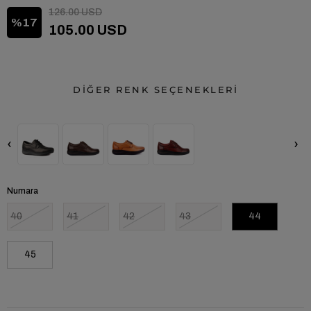
126.00 USD
17
105.00 USD
DİĞER RENK SEÇENEKLERİ
‹
›
Numara
40
41
42
43
44
45