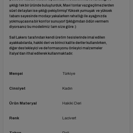
şıklığı tek bir üründe buluşturduk, Mavi tonlar vazgeçilmezlerden
süet detayları ise şıklığı pekiştirmiş! Yüksek yumuşak ve yüksek
tabanı sayesinde modayı yakalarken rahatlığı ile ayağınızda
yokmuşcasına bir konfor sunuyor! Şıklığımdan ödün vermem
diyorsanız bu modelimiz tam size göre :)
Sail Lakers tarafından kendi üretim tesislerinde imal edilen
ayakkabılarda, hakiki deri ve birinci kalite deriler kullanılırken,
diğer destekleyici ve deformasyonu önleyici malzemeler
İtalya'dan ithal edilerek kullanmaktadır.
Menşei
Türkiye
Cinsiyet
Kadın
Ürün Materyal
Hakiki Deri
Renk
Lacivert
Taban
Poli