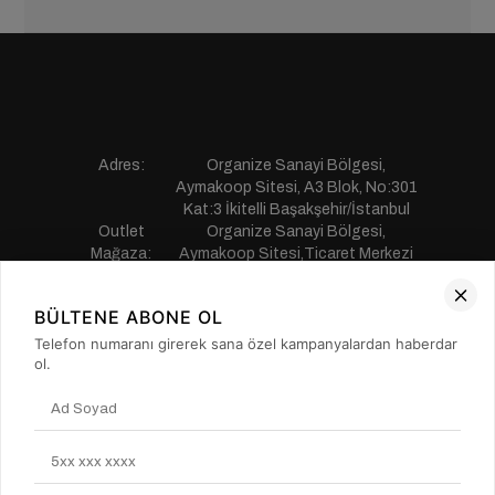
Adres:
Organize Sanayi Bölgesi,
Aymakoop Sitesi, A3 Blok, No:301
Kat:3 İkitelli Başakşehir/İstanbul
Outlet
Organize Sanayi Bölgesi,
Mağaza:
Aymakoop Sitesi,Ticaret Merkezi
Gişiri No:13 İkitelli Başakşehir/
İstanbul
BÜLTENE ABONE OL
Telefon:
0850 441 55 77
E-mail:
musterihizmetleri@saillakers.com.tr
Telefon numaranı girerek sana özel kampanyalardan haberdar
ERKEK
ol.
KADIN
KURUMSAL
MÜŞTERİ HİZMETLERİ