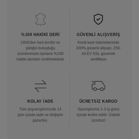
%100 HAKIKI DERI
GÜVENLI ALIŞVERIŞ
1958'den beri konfor ve
Kredi kartı ödemelerinde
şıklığın buluştuğu
100% güvenli altyapı, 256-
ürünlerimizin tamamı %100
bit EV SSL güvenlik
hakiki deriden üretilmektedir
sertifikası
KOLAY İADE
ÜCRETSIZ KARGO
Tüm alışverişlerinizde 14
Siparişleriniz 1-3 iş günü
gün içinde iade ve değişim
içinde teslim edilir. Üstelik
garantisi.
ücretsiz!