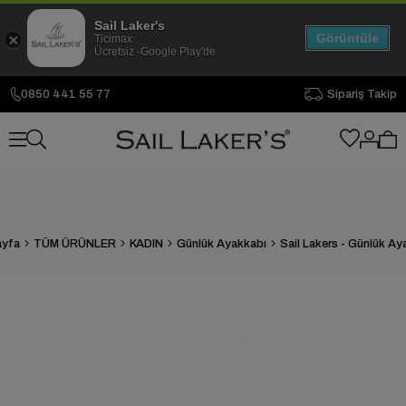
Sail Laker's
Görüntüle
Ticimax
Ücretsiz -Google Play'de
0850 441 55 77
Sipariş Takip
ayfa
TÜM ÜRÜNLER
KADIN
Günlük Ayakkabı
Sail Lakers - Günlük Ay