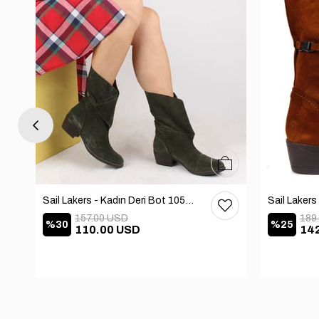
37
38
39
40
36
37
38
39
40
Sail Lakers - Kadın Deri Bot 105-2910-VENUS
157.00 USD
189
%30
%25
110.00 USD
14