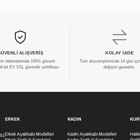
GÜVENLI ALIŞVERIŞ
KOLAY İADE
artı ödemelerinde 100% güvenli
Tüm alışverişlerinizde 14 gün içi
56-bit EV SSL güvenlik sertifikası
değişim garantisi.
ERKEK
KADIN
KUR
Erkek Ayakkabı Modelleri
Kadın Ayakkabı Modelleri
Hakk
301