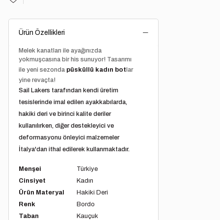
Ürün Özellikleri
Melek kanatları ile ayağınızda
yokmuşcasına bir his sunuyor! Tasarımı
ile yeni sezonda
püsküllü kadın bot
lar
yine revaçta!
Sail Lakers tarafından kendi üretim
tesislerinde imal edilen ayakkabılarda,
hakiki deri ve birinci kalite deriler
kullanılırken, diğer destekleyici ve
deformasyonu önleyici malzemeler
İtalya'dan ithal edilerek kullanmaktadır.
Menşei
Türkiye
Cinsiyet
Kadın
Ürün Materyal
Hakiki Deri
Renk
Bordo
Taban
Kauçuk