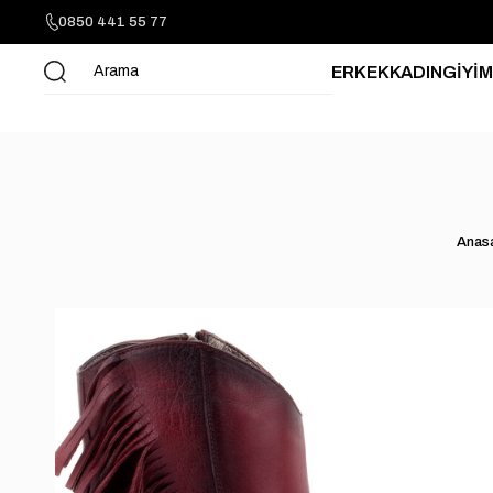
0850 441 55 77
ERKEK
KADIN
GİYİM
Anas