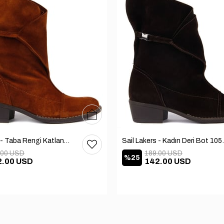
36
37
38
39
40
Sail Lakers - Taba Rengi Katlanabilir Kadın Deri Bot 105-2910-VENUS
Sail Lakers
.00 USD
189.00 USD
%25
2.00 USD
142.00 USD