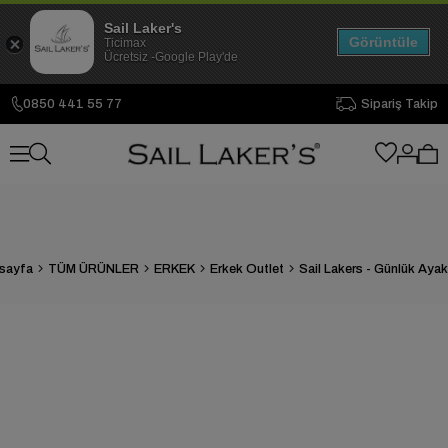
Sail Laker's
Görüntüle
Ticimax
Ücretsiz -Google Play'de
0850 441 55 77
Sipariş Takip
sayfa
TÜM ÜRÜNLER
ERKEK
Erkek Outlet
Sail Lakers - Günlük Aya