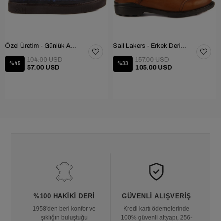
Özel Üretim - Günlük Ayakkabı 101-2630-11473
Sail Lakers - Erkek Deri Bot 102-1599-1458
104.00 USD
157.00 USD
%45
%33
57.00 USD
105.00 USD
%100 HAKIKI DERI
GÜVENLI ALIŞVERIŞ
1958'den beri konfor ve
Kredi kartı ödemelerinde
şıklığın buluştuğu
100% güvenli altyapı, 256-