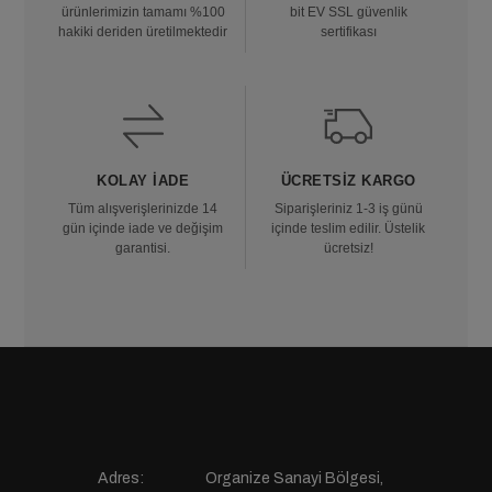
ürünlerimizin tamamı %100
bit EV SSL güvenlik
hakiki deriden üretilmektedir
sertifikası
KOLAY İADE
ÜCRETSIZ KARGO
Tüm alışverişlerinizde 14
Siparişleriniz 1-3 iş günü
gün içinde iade ve değişim
içinde teslim edilir. Üstelik
garantisi.
ücretsiz!
Adres:
Organize Sanayi Bölgesi,