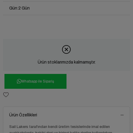
Gün
:
2 Gün
Ürün stoklarımızda kalmamıştır.
Whatsapp ile Sipariş
Ürün Özellikleri
Sail Lakers
tarafından kendi üretim tesislerinde imal edilen
ayakkabılarda, hakiki deri ve birinci kalite deriler kullanılırken,