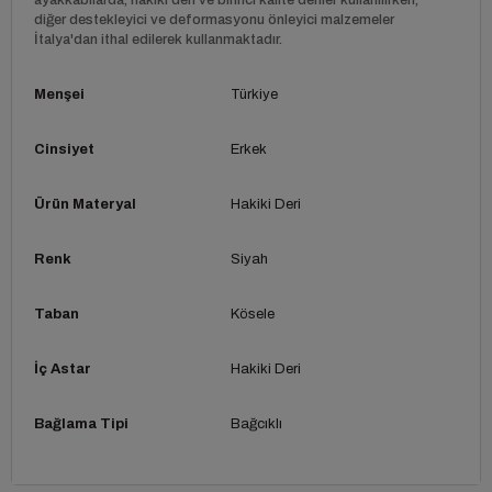
diğer destekleyici ve deformasyonu önleyici malzemeler
İtalya'dan ithal edilerek kullanmaktadır.
Menşei
Türkiye
Cinsiyet
Erkek
Ürün Materyal
Hakiki Deri
Renk
Siyah
Taban
Kösele
İç Astar
Hakiki Deri
Bağlama Tipi
Bağcıklı