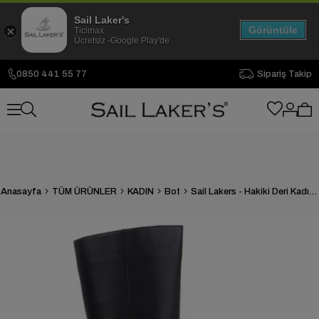
Sail Laker's
Görüntüle
Ticimax
Ücretsiz -Google Play'de
0850 441 55 77
Sipariş Takip
Anasayfa
TÜM ÜRÜNLER
KADIN
Bot
Sail Lakers - Hakiki Deri Kadın Çizme