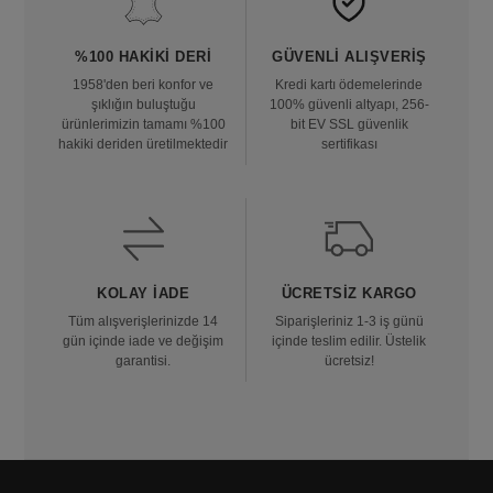
%100 HAKIKI DERI
GÜVENLI ALIŞVERIŞ
1958'den beri konfor ve
Kredi kartı ödemelerinde
şıklığın buluştuğu
100% güvenli altyapı, 256-
ürünlerimizin tamamı %100
bit EV SSL güvenlik
hakiki deriden üretilmektedir
sertifikası
KOLAY İADE
ÜCRETSIZ KARGO
Tüm alışverişlerinizde 14
Siparişleriniz 1-3 iş günü
gün içinde iade ve değişim
içinde teslim edilir. Üstelik
garantisi.
ücretsiz!