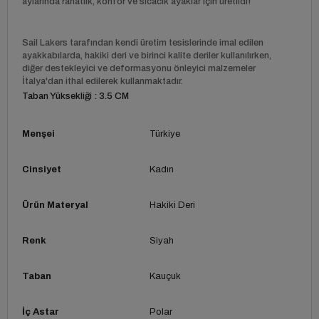
aylarında rahatlık, konfor ve sıcacık ayaklar için üretildi!
Sail Lakers tarafından kendi üretim tesislerinde imal edilen
ayakkabılarda, hakiki deri ve birinci kalite deriler kullanılırken,
diğer destekleyici ve deformasyonu önleyici malzemeler
İtalya'dan ithal edilerek kullanmaktadır.
Taban Yüksekliği : 3.5 CM
Menşei
Türkiye
Cinsiyet
Kadın
Ürün Materyal
Hakiki Deri
Renk
Siyah
Taban
Kauçuk
İç Astar
Polar