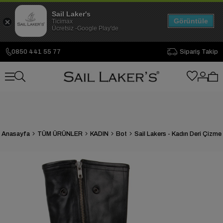
Sail Laker's
Görüntüle
Ticimax
Ücretsiz -Google Play'de
0850 441 55 77
Sipariş Takip
Anasayfa
TÜM ÜRÜNLER
KADIN
Bot
Sail Lakers - Kadın Deri Çizme