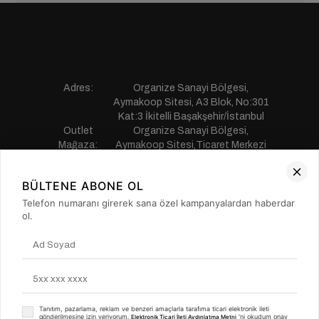
Adres:
Organize Sanayi Bölgesi,
Aymakoop Sitesi, A3 Blok, No:301
Kat:3 İkitelli Başakşehir/İstanbul
Outlet
Organize Sanayi Bölgesi,
Mağaza:
Aymakoop Sitesi,Ticaret Merkezi
Gişiri No:13 İkitelli Başakşehir/
İstanbul
BÜLTENE ABONE OL
Telefon:
0850 441 55 77
E-mail:
musterihizmetleri@saillakers.com.tr
Telefon numaranı girerek sana özel kampanyalardan haberdar
ERKEK
ol.
KADIN
KURUMSAL
MÜŞTERİ HİZMETLERİ
Tanıtım, pazarlama, reklam ve benzeri amaçlarla tarafıma ticari elektronik ileti
gönderilmesine izin veriyorum.
'ni okudum onay
Elektronik Ticari İleti Aydınlatma Metni