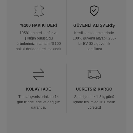
%100 HAKIKI DERI
GÜVENLI ALIŞVERIŞ
1958'den beri konfor ve
Kredi kartı ödemelerinde
şıklığın buluştuğu
100% güvenli altyapı, 256-
ürünlerimizin tamamı %100
bit EV SSL güvenlik
hakiki deriden üretilmektedir
sertifikası
KOLAY İADE
ÜCRETSIZ KARGO
Tüm alışverişlerinizde 14
Siparişleriniz 1-3 iş günü
gün içinde iade ve değişim
içinde teslim edilir. Üstelik
garantisi.
ücretsiz!