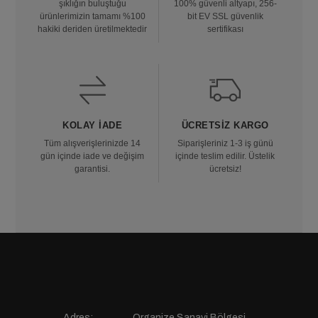
şıklığın buluştuğu
100% güvenli altyapı, 256-
ürünlerimizin tamamı %100
bit EV SSL güvenlik
hakiki deriden üretilmektedir
sertifikası
KOLAY İADE
ÜCRETSIZ KARGO
Tüm alışverişlerinizde 14
Siparişleriniz 1-3 iş günü
gün içinde iade ve değişim
içinde teslim edilir. Üstelik
garantisi.
ücretsiz!
Adres:
Organize Sanayi Bölgesi,