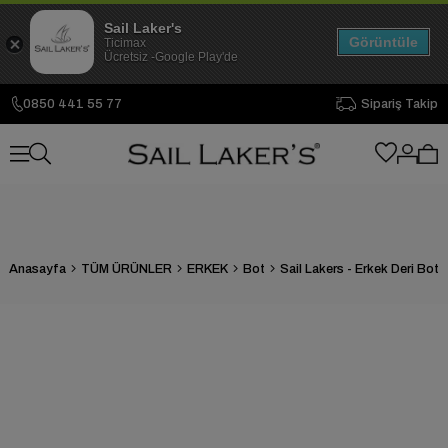
Sail Laker's
Görüntüle
Ticimax
Ücretsiz -Google Play'de
0850 441 55 77
Sipariş Takip
Anasayfa
TÜM ÜRÜNLER
ERKEK
Bot
Sail Lakers - Erkek Deri Bot