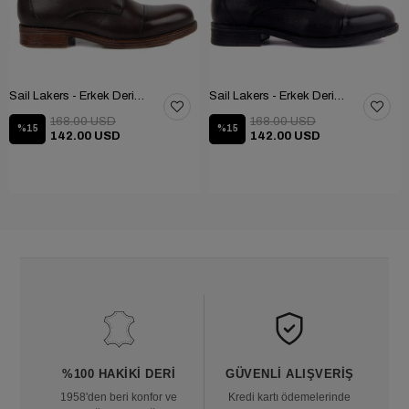
Sail Lakers - Erkek Deri Bot 102-1948-GOL
Sail Lakers - Erkek Deri Bot 102-1948-GOL
168.00 USD
168.00 USD
%15
%15
142.00 USD
142.00 USD
%100 HAKIKI DERI
GÜVENLI ALIŞVERIŞ
1958'den beri konfor ve
Kredi kartı ödemelerinde