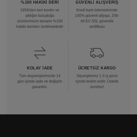
%100 HAKIKI DERI
GÜVENLI ALIŞVERIŞ
1958'den beri konfor ve
Kredi kartı ödemelerinde
şıklığın buluştuğu
100% güvenli altyapı, 256-
ürünlerimizin tamamı %100
bit EV SSL güvenlik
hakiki deriden üretilmektedir
sertifikası
KOLAY İADE
ÜCRETSIZ KARGO
Tüm alışverişlerinizde 14
Siparişleriniz 1-3 iş günü
gün içinde iade ve değişim
içinde teslim edilir. Üstelik
garantisi.
ücretsiz!