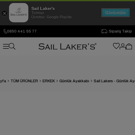
Sail Laker's
Görüntüle
Ticimax
Ücretsiz -Google Play'de
0850 441 55 77
Sipariş Takip
yfa
TÜM ÜRÜNLER
ERKEK
Günlük Ayakkabı
Sail Lakers - Günlük A