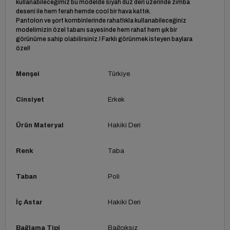
kullanabileceğimiz bu modelde siyah düz deri üzerinde zımba
deseni ile hem ferah hemde cool bir hava kattık.
Pantolon ve şort kombinlerinde rahatlıkla kullanabileceğiniz
modelimizin özel tabanı sayesinde hem rahat hem şık bir
görünüme sahip olabilirsiniz.! Farklı görünmek isteyen baylara
özel!
Menşei
Türkiye
Cinsiyet
Erkek
Ürün Materyal
Hakiki Deri
Renk
Taba
Taban
Poli
İç Astar
Hakiki Deri
Bağlama Tipi
Bağcıksız