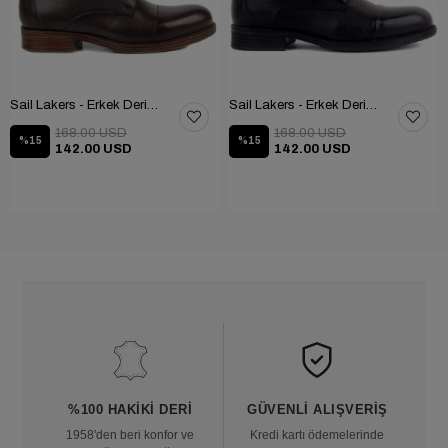
Sail Lakers - Erkek Deri Bot 102-1948-GOL
Sail Lakers - Erkek Deri Bot 102-1948-GOL
168.00 USD
168.00 USD
%15
%15
142.00 USD
142.00 USD
%100 HAKIKI DERI
GÜVENLI ALIŞVERIŞ
1958'den beri konfor ve
Kredi kartı ödemelerinde