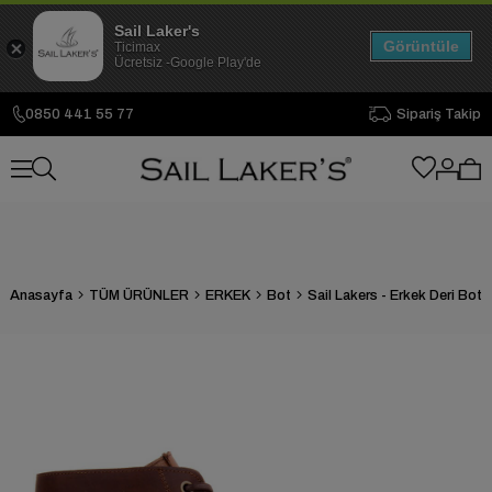
Sail Laker's
Görüntüle
Ticimax
Ücretsiz -Google Play'de
0850 441 55 77
Sipariş Takip
Anasayfa
TÜM ÜRÜNLER
ERKEK
Bot
Sail Lakers - Erkek Deri Bot