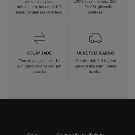
şıklığın buluştuğu
100% güvenli altyapı, 256-
ürünlerimizin tamamı %100
bit EV SSL güvenlik
hakiki deriden üretilmektedir
sertifikası
KOLAY İADE
ÜCRETSIZ KARGO
Tüm alışverişlerinizde 14
Siparişleriniz 1-3 iş günü
gün içinde iade ve değişim
içinde teslim edilir. Üstelik
garantisi.
ücretsiz!
Adres:
Organize Sanayi Bölgesi,