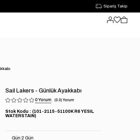
Sipariş Takip
akkabı
Sail Lakers - Günlük Ayakkabı
0
0.0
Stok Kodu
(101-2115-51100K R6 YESIL
WATERSTAIN)
Gün
:
2 Gün