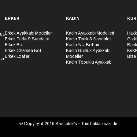
ERKEK
KADIN
KUR
Erkek Ayakkabı Modelleri
Kadın Ayakkabı Modelleri
Hakk
301
Erkek Terlik & Sandalet
Kadın Terlik & Sandalet
Gizli
Erkek Bot
Kadın Yaz Botları
Bank
Erkek Chelsea Bot
Kadın Günlük Ayakkabı
KVK
Erkek Loafer
Modelleri
Bize
zi
Kadın Topuklu Ayakkabı
© Copyright 2016 Sail Laker’s - Tüm hakları saklıdır.