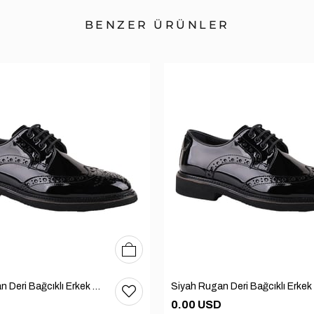
BENZER ÜRÜNLER
39
40
41
42
43
44
Siyah Rugan Deri Bağcıklı Erkek Günlük Ayakkabı 101-1004-GN502
0.00 USD