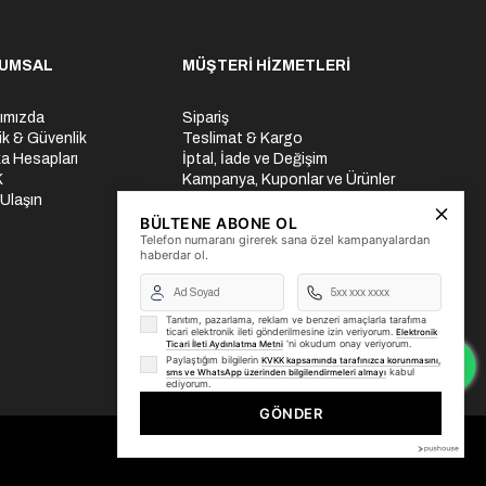
UMSAL
MÜŞTERİ HİZMETLERİ
ımızda
Sipariş
lik & Güvenlik
Teslimat & Kargo
a Hesapları
İptal, İade ve Değişim
K
Kampanya, Kuponlar ve Ürünler
 Ulaşın
Ödeme Seçenekleri
Üyelik İşlemleri
BÜLTENE ABONE OL
Telefon numaranı girerek sana özel kampanyalardan
Yurtdışı Gönderi
haberdar ol.
Tanıtım, pazarlama, reklam ve benzeri amaçlarla tarafıma
ticari elektronik ileti gönderilmesine izin veriyorum.
Elektronik
'ni okudum onay veriyorum.
Ticari İleti Aydınlatma Metni
Paylaştığım bilgilerin
KVKK kapsamında tarafınızca korunmasını,
kabul
sms ve WhatsApp üzerinden bilgilendirmeleri almayı
ediyorum.
GÖNDER