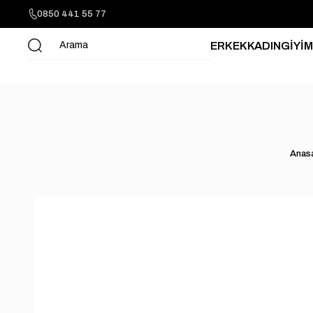
0850 441 55 77
ERKEK
KADIN
GİYİM
Anas