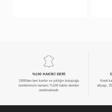
%100 HAKIKI DERI
1958'den beri konfor ve şıklığın buluştuğu
Kredi k
ürünlerimizin tamamı %100 hakiki deriden
altyapı, 2
üretilmektedir