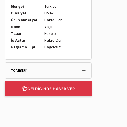
Menşei
Türkiye
Cinsiyet
Erkek
Ürün Materyal
Hakiki Deri
Renk
Yeşil
Taban
Kösele
İç Astar
Hakiki Deri
Bağlama Tipi
Bağcıksız
Yorumlar
GELDİĞİNDE HABER VER