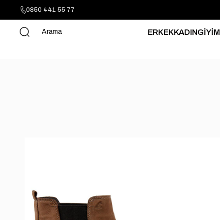
0850 441 55 77
ERKEK
KADIN
GİYİM