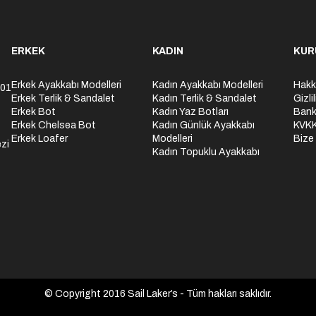
ERKEK
KADIN
KUR
Erkek Ayakkabı Modelleri
Kadın Ayakkabı Modelleri
Hakk
301
Erkek Terlik & Sandalet
Kadın Terlik & Sandalet
Gizli
Erkek Bot
Kadın Yaz Botları
Bank
Erkek Chelsea Bot
Kadın Günlük Ayakkabı
KVK
Erkek Loafer
Modelleri
Bize
zi
Kadın Topuklu Ayakkabı
© Copyright 2016 Sail Laker’s - Tüm hakları saklıdır.