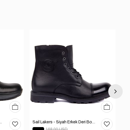
40
41
42
43
44
45
40
41
42
43
44
 Deri Bot 102-2867-65390
Sail Lakers - Siyah Erkek Deri Bot 102-1585-41300
168.00 USD