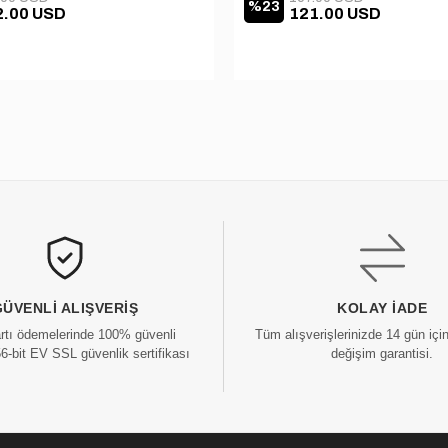
%23
2.00 USD
121.00 USD
GÜVENLI ALIŞVERIŞ
KOLAY İADE
artı ödemelerinde 100% güvenli
Tüm alışverişlerinizde 14 gün içi
56-bit EV SSL güvenlik sertifikası
değişim garantisi.