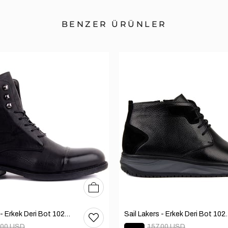
BENZER ÜRÜNLER
40
41
42
43
44
45
Sail Lakers - Erkek Deri Bot 102-1948-GOL
Sail Lakers - Erkek
.00 USD
157.00 USD