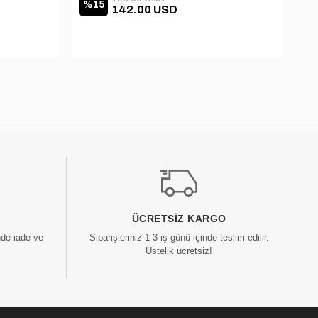
%15
%
142.00 USD
ÜCRETSIZ KARGO
nde iade ve
Siparişleriniz 1-3 iş günü içinde teslim edilir.
Üstelik ücretsiz!