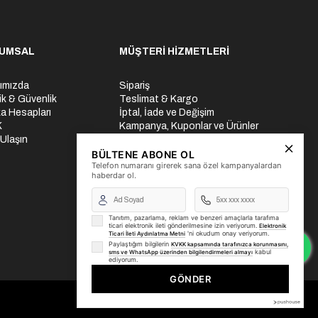
UMSAL
MÜŞTERİ HİZMETLERİ
ımızda
Sipariş
lik & Güvenlik
Teslimat & Kargo
a Hesapları
İptal, İade ve Değişim
K
Kampanya, Kuponlar ve Ürünler
 Ulaşın
Ödeme Seçenekleri
Üyelik İşlemleri
BÜLTENE ABONE OL
Telefon numaranı girerek sana özel kampanyalardan
Yurtdışı Gönderi
haberdar ol.
Tanıtım, pazarlama, reklam ve benzeri amaçlarla tarafıma
ticari elektronik ileti gönderilmesine izin veriyorum.
Elektronik
'ni okudum onay veriyorum.
Ticari İleti Aydınlatma Metni
Paylaştığım bilgilerin
KVKK kapsamında tarafınızca korunmasını,
kabul
sms ve WhatsApp üzerinden bilgilendirmeleri almayı
ediyorum.
GÖNDER