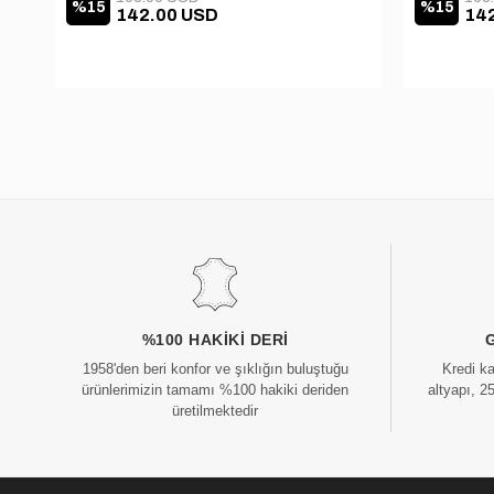
%15
%15
142.00 USD
14
%100 HAKIKI DERI
1958'den beri konfor ve şıklığın buluştuğu
Kredi k
ürünlerimizin tamamı %100 hakiki deriden
altyapı, 2
üretilmektedir