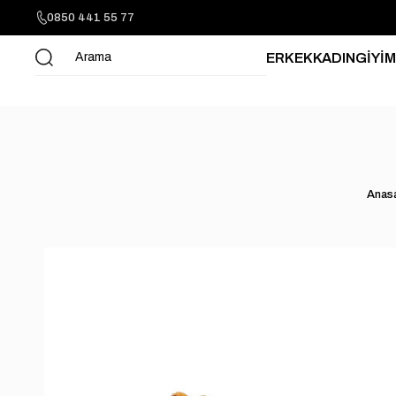
0850 441 55 77
ERKEK
KADIN
GİYİM
Anas