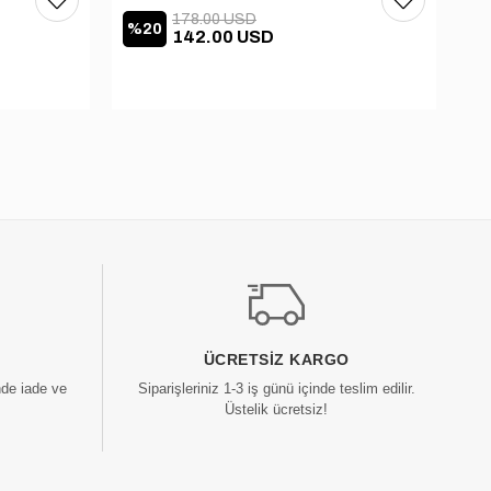
178.00 USD
%20
%
142.00 USD
ÜCRETSIZ KARGO
nde iade ve
Siparişleriniz 1-3 iş günü içinde teslim edilir.
Üstelik ücretsiz!