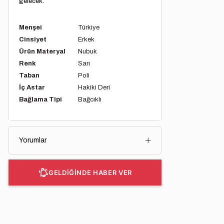
gelecek.
Menşei
Türkiye
Cinsiyet
Erkek
Ürün Materyal
Nubuk
Renk
Sarı
Taban
Poli
İç Astar
Hakiki Deri
Bağlama Tipi
Bağcıklı
Yorumlar
GELDİĞİNDE HABER VER