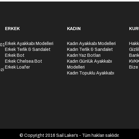
ERKEK
KADIN
KUR
Erkek Ayakkabı Modelleri
Kadın Ayakkabı Modelleri
Hakk
301
Erkek Terlik & Sandalet
Kadın Terlik & Sandalet
Gizli
Erkek Bot
Kadın Yaz Botları
Bank
Erkek Chelsea Bot
Kadın Günlük Ayakkabı
KVK
Erkek Loafer
Modelleri
Bize
zi
Kadın Topuklu Ayakkabı
© Copyright 2016 Sail Laker’s - Tüm hakları saklıdır.