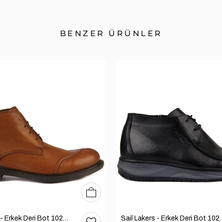
BENZER ÜRÜNLER
40
41
42
Sail Lakers - Erkek Deri Bot 102-1599-1458
Sail Lakers - Erkek