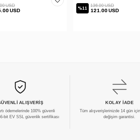
.00 USD
136.00 USD
%11
5.00 USD
121.00 USD
GÜVENLI ALIŞVERIŞ
KOLAY İADE
artı ödemelerinde 100% güvenli
Tüm alışverişlerinizde 14 gün içi
56-bit EV SSL güvenlik sertifikası
değişim garantisi.