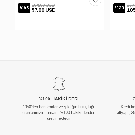
104.00 USD
157
%45
%33
57.00 USD
10
%100 HAKIKI DERI
1958'den beri konfor ve şıklığın buluştuğu
Kredi k
ürünlerimizin tamamı %100 hakiki deriden
altyapı, 2
üretilmektedir