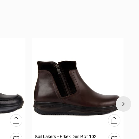
40
41
42
43
44
45
40
41
42
43
44
45
 Deri Bot 102-3168-65390
Sail Lakers - Erkek Deri Bot 102-2868-65390