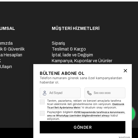
UMSAL
MÜŞTERİ HİZMETLERİ
ımızda
Sipariş
lik & Güvenlik
Teslimat & Kargo
a Hesapları
İptal, İade ve Değişim
K
Kampanya, Kuponlar ve Ürünler
 Ulaşın
Ödeme Seçenekleri
Üyelik İşlemleri
BÜLTENE ABONE OL
Telefon numaranı girerek sana özel kampanyalardan
Yurtdışı Gönderi
haberdar ol.
Tanıtım, pazarlama, reklam ve benzeri amaçlarla tarafıma
ticari elektronik ileti gönderilmesine izin veriyorum.
Elektronik
'ni okudum onay veriyorum.
Ticari İleti Aydınlatma Metni
Paylaştığım bilgilerin
KVKK kapsamında tarafınızca korunmasını,
kabul
sms ve WhatsApp üzerinden bilgilendirmeleri almayı
ediyorum.
GÖNDER