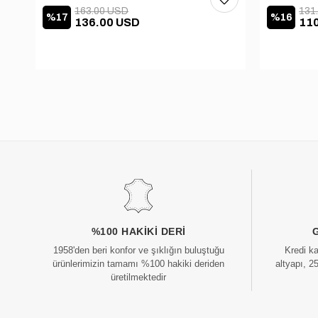
163.00 USD
131
%17
%16
136.00 USD
11
%100 HAKIKI DERI
1958'den beri konfor ve şıklığın buluştuğu
Kredi k
ürünlerimizin tamamı %100 hakiki deriden
altyapı, 2
üretilmektedir