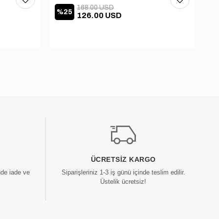
168.00 USD
%25
%
126.00 USD
ÜCRETSIZ KARGO
nde iade ve
Siparişleriniz 1-3 iş günü içinde teslim edilir.
Üstelik ücretsiz!