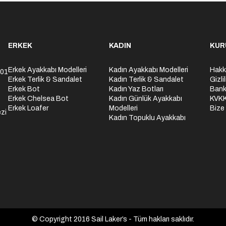
ERKEK
KADIN
KUR
Erkek Ayakkabı Modelleri
Kadın Ayakkabı Modelleri
Hakk
301
Erkek Terlik & Sandalet
Kadın Terlik & Sandalet
Gizli
Erkek Bot
Kadın Yaz Botları
Bank
Erkek Chelsea Bot
Kadın Günlük Ayakkabı
KVK
Erkek Loafer
Modelleri
Bize
zi
Kadın Topuklu Ayakkabı
© Copyright 2016 Sail Laker’s - Tüm hakları saklıdır.