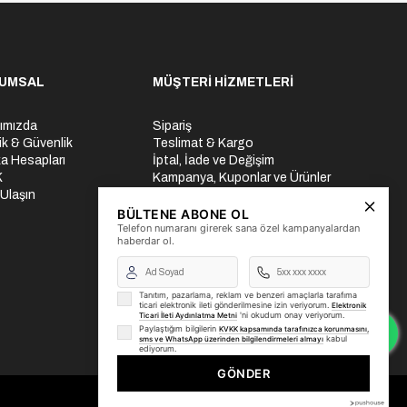
UMSAL
MÜŞTERİ HİZMETLERİ
ımızda
Sipariş
lik & Güvenlik
Teslimat & Kargo
a Hesapları
İptal, İade ve Değişim
K
Kampanya, Kuponlar ve Ürünler
 Ulaşın
Ödeme Seçenekleri
Üyelik İşlemleri
BÜLTENE ABONE OL
Telefon numaranı girerek sana özel kampanyalardan
Yurtdışı Gönderi
haberdar ol.
Tanıtım, pazarlama, reklam ve benzeri amaçlarla tarafıma
ticari elektronik ileti gönderilmesine izin veriyorum.
Elektronik
'ni okudum onay veriyorum.
Ticari İleti Aydınlatma Metni
Paylaştığım bilgilerin
KVKK kapsamında tarafınızca korunmasını,
kabul
sms ve WhatsApp üzerinden bilgilendirmeleri almayı
ediyorum.
GÖNDER