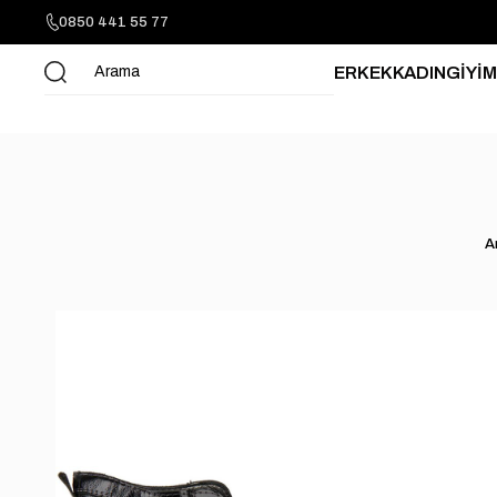
0850 441 55 77
ERKEK
KADIN
GİYİM
A