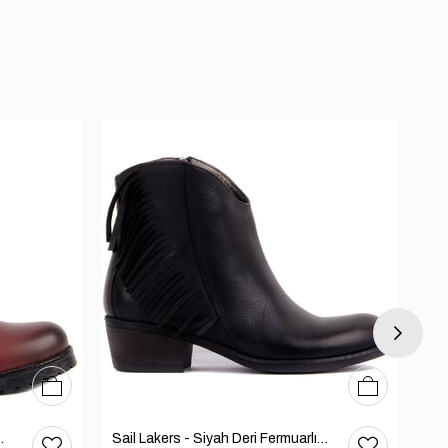
36
37
38
39
40
36
37
38
39
40
ri Bot 105-936-1520
Sail Lakers - Siyah Deri Fermuarlı Kadın Bot 105-2409-VENUS