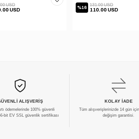
.00 USD
131.00 USD
%16
0.00 USD
110.00 USD
GÜVENLI ALIŞVERIŞ
KOLAY İADE
artı ödemelerinde 100% güvenli
Tüm alışverişlerinizde 14 gün içi
56-bit EV SSL güvenlik sertifikası
değişim garantisi.