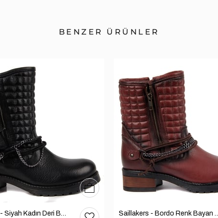
BENZER ÜRÜNLER
36
37
38
39
40
Sail Lakers - Siyah Kadın Deri Bot 105-936-1520
Saillakers - Bordo Renk Bayan De