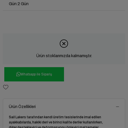
Gün
:
2 Gün
Ürün stoklarımızda kalmamıştır.
Whatsapp ile Sipariş
Ürün Özellikleri
Sail Lakers tarafından kendi üretim tesislerinde imal edilen
ayakkabılarda, hakiki deri ve birinci kalite deriler kullanılırken,
diğer destekleyici ve deformasyonu önleyici malzemeler