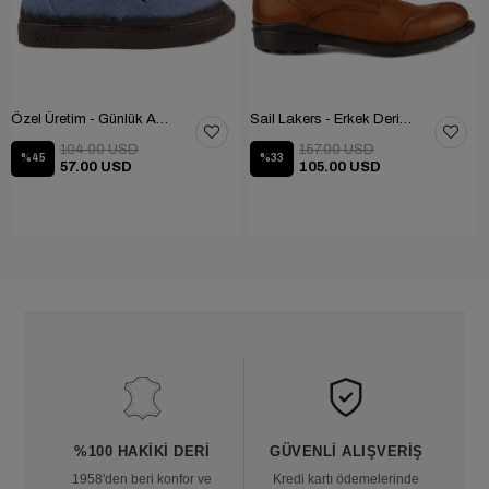
Özel Üretim - Günlük Ayakkabı 101-2630-11473
Sail Lakers - Erkek Deri Bot 102-1599-1458
104.00 USD
157.00 USD
%45
%33
57.00 USD
105.00 USD
%100 HAKIKI DERI
GÜVENLI ALIŞVERIŞ
1958'den beri konfor ve
Kredi kartı ödemelerinde