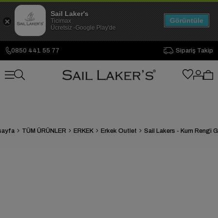
Sail Laker's
Görüntüle
Ticimax
Ücretsiz -Google Play'de
0850 441 55 77
Sipariş Takip
sayfa
TÜM ÜRÜNLER
ERKEK
Erkek Outlet