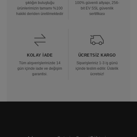
şıklığın buluştuğu
100% güvenli altyapı, 256-
ürünlerimizin tamamı %100
bit EV SSL güvenlik
hakiki deriden üretilmektedir
sertifikası
KOLAY İADE
ÜCRETSIZ KARGO
Tüm alışverişlerinizde 14
Siparişleriniz 1-3 iş günü
gün içinde iade ve değişim
içinde teslim edilir. Üstelik
garantisi.
ücretsiz!