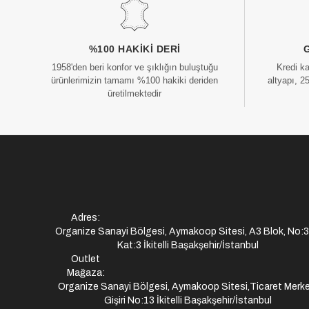
%100 HAKIKI DERI
1958'den beri konfor ve şıklığın buluştuğu
Kredi k
ürünlerimizin tamamı %100 hakiki deriden
altyapı, 2
üretilmektedir
Adres:
Organize Sanayi Bölgesi, Aymakoop Sitesi, A3 Blok, No:
Kat:3 İkitelli Başakşehir/İstanbul
Outlet
Mağaza:
Organize Sanayi Bölgesi, Aymakoop Sitesi,Ticaret Merke
Gişiri No:13 İkitelli Başakşehir/İstanbul