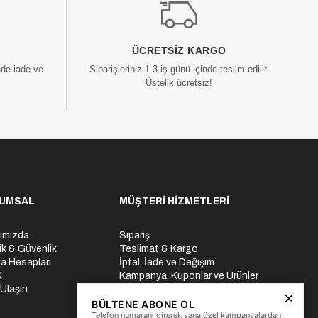
ÜCRETSIZ KARGO
nde iade ve
Siparişleriniz 1-3 iş günü içinde teslim edilir.
Üstelik ücretsiz!
UMSAL
MÜŞTERİ HİZMETLERİ
ımızda
Sipariş
lik & Güvenlik
Teslimat & Kargo
a Hesapları
İptal, İade ve Değişim
K
Kampanya, Kuponlar ve Ürünler
 Ulaşın
Ödeme Seçenekleri
Üyelik İşlemleri
BÜLTENE ABONE OL
Telefon numaranı girerek sana özel kampanyalardan
Yurtdışı Gönderi