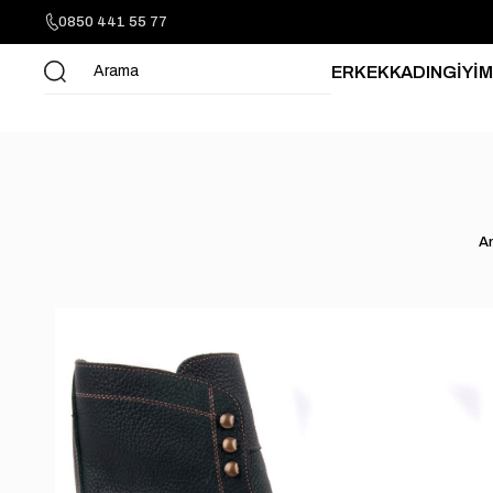
0850 441 55 77
ERKEK
KADIN
GİYİM
A