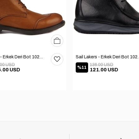
40
41
42
Sail Lakers - Erkek Deri Bot 102-1599-1458
Sail Lakers - Erkek
.00 USD
136.00 USD
%11
5.00 USD
121.00 USD