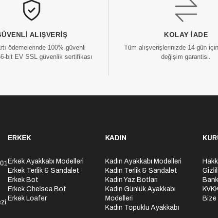
GÜVENLI ALIŞVERIŞ
KOLAY İADE
artı ödemelerinde 100% güvenli
Tüm alışverişlerinizde 14 gün içi
56-bit EV SSL güvenlik sertifikası
değişim garantisi.
ERKEK
KADIN
KUR
Erkek Ayakkabı Modelleri
Kadın Ayakkabı Modelleri
Hakk
301
Erkek Terlik & Sandalet
Kadın Terlik & Sandalet
Gizli
Erkek Bot
Kadın Yaz Botları
Bank
Erkek Chelsea Bot
Kadın Günlük Ayakkabı
KVK
Erkek Loafer
Modelleri
Bize
zi
Kadın Topuklu Ayakkabı