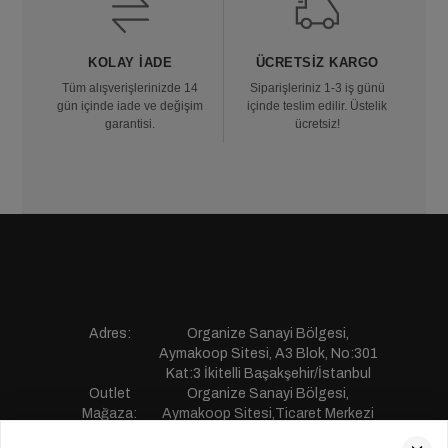
KOLAY İADE
ÜCRETSIZ KARGO
Tüm alışverişlerinizde 14
Siparişleriniz 1-3 iş günü
gün içinde iade ve değişim
içinde teslim edilir. Üstelik
garantisi.
ücretsiz!
Adres:
Organize Sanayi Bölgesi,
Aymakoop Sitesi, A3 Blok, No:301
Kat:3 İkitelli Başakşehir/İstanbul
Outlet
Organize Sanayi Bölgesi,
Mağaza:
Aymakoop Sitesi,Ticaret Merkezi
Gişiri No:13 İkitelli Başakşehir/