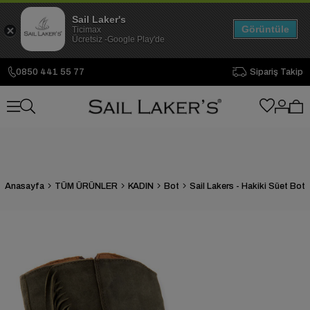
Sail Laker's
Görüntüle
Ticimax
Ücretsiz -Google Play'de
0850 441 55 77
Sipariş Takip
Anasayfa
TÜM ÜRÜNLER
KADIN
Bot
Sail Lakers - Hakiki Süet Bot