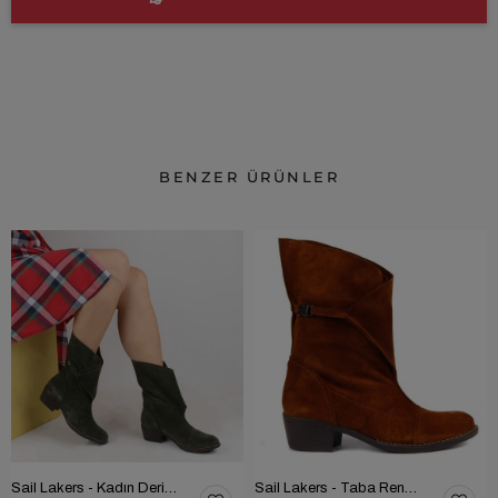
BENZER ÜRÜNLER
Sail Lakers - Kadın Deri Bot 105-2910-VENUS
Sail Lakers - Taba Rengi Katlanabilir Kadın Deri Bot 105-2910-VENUS