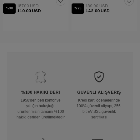
157.00 USD
189.00 USD
%30
%25
110.00 USD
142.00 USD
%100 HAKIKI DERI
GÜVENLI ALIŞVERIŞ
1958'den beri konfor ve
Kredi kartı ödemelerinde
şıklığın buluştuğu
100% güvenli altyapı, 256-
ürünlerimizin tamamı %100
bit EV SSL güvenlik
hakiki deriden üretilmektedir
sertifikası