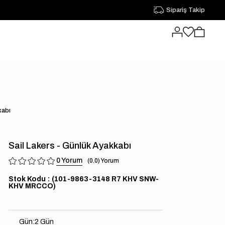
Sipariş Takip
kabı
Sail Lakers - Günlük Ayakkabı
0
0.0
Stok Kodu
(101-9863-3148 R7 KHV SNW-
KHV MRCCO)
Gün
:
2 Gün