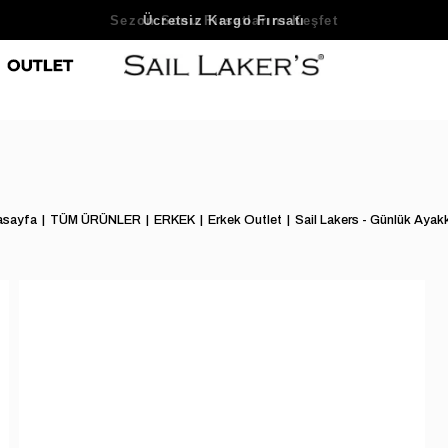
Sezon Sonu Fırsatlarını Keşfet
asayfa
TÜM ÜRÜNLER
ERKEK
Erkek Outlet
Sail Lakers - Günlük Ayak