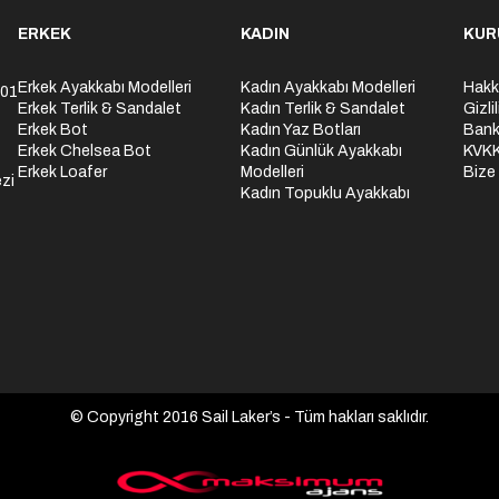
ERKEK
KADIN
KUR
Erkek Ayakkabı Modelleri
Kadın Ayakkabı Modelleri
Hakk
301
Erkek Terlik & Sandalet
Kadın Terlik & Sandalet
Gizli
Erkek Bot
Kadın Yaz Botları
Bank
Erkek Chelsea Bot
Kadın Günlük Ayakkabı
KVK
Erkek Loafer
Modelleri
Bize
zi
Kadın Topuklu Ayakkabı
© Copyright 2016 Sail Laker’s - Tüm hakları saklıdır.