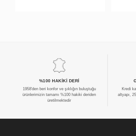
%100 HAKIKI DERI
1958'den beri konfor ve şıklığın buluştuğu
Kredi k
ürünlerimizin tamamı %100 hakiki deriden
altyapı, 2
üretilmektedir