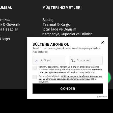
UMSAL
MÜŞTERİ HİZMETLERİ
ımızda
Sipariş
lik & Güvenlik
Teslimat & Kargo
a Hesapları
İptal, İade ve Değişim
K
Kampanya, Kuponlar ve Ürünler
 Ulaşın
Ödeme Seçenekleri
Üyelik İşlemleri
BÜLTENE ABONE OL
Telefon numaranı girerek sana özel kampanyalardan
Yurtdışı Gönderi
haberdar ol.
Tanıtım, pazarlama, reklam ve benzeri amaçlarla tarafıma
ticari elektronik ileti gönderilmesine izin veriyorum.
Elektronik
'ni okudum onay veriyorum.
Ticari İleti Aydınlatma Metni
Paylaştığım bilgilerin
KVKK kapsamında tarafınızca korunmasını,
kabul
sms ve WhatsApp üzerinden bilgilendirmeleri almayı
ediyorum.
GÖNDER