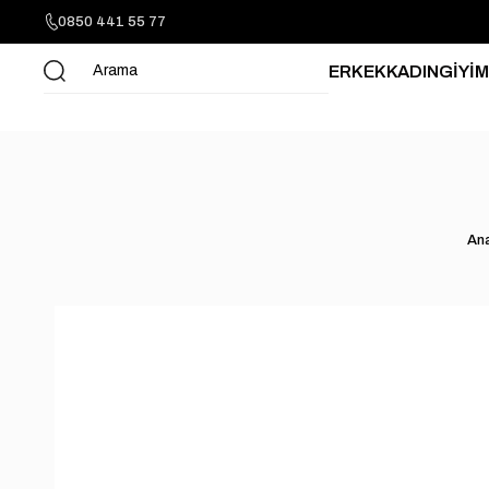
0850 441 55 77
ERKEK
KADIN
GİYİM
An