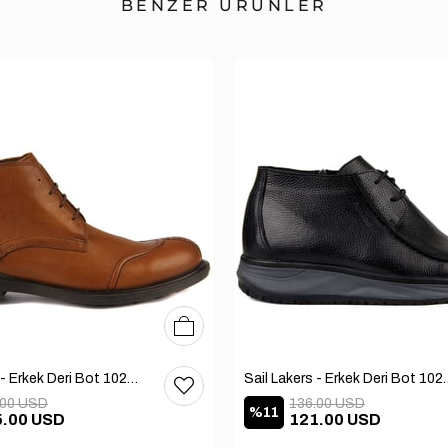
BENZER ÜRÜNLER
40
41
42
Sail Lakers - Erkek Deri Bot 102-1599-1458
Sail Lakers - Erkek
.00 USD
136.00 USD
%11
5.00 USD
121.00 USD