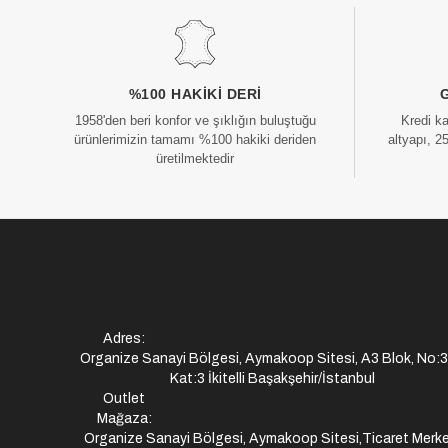
%100 HAKIKI DERI
1958'den beri konfor ve şıklığın buluştuğu
Kredi k
ürünlerimizin tamamı %100 hakiki deriden
altyapı, 2
üretilmektedir
Adres:
Organize Sanayi Bölgesi, Aymakoop Sitesi, A3 Blok, No:
Kat:3 İkitelli Başakşehir/İstanbul
Outlet
Mağaza:
Organize Sanayi Bölgesi, Aymakoop Sitesi,Ticaret Merke