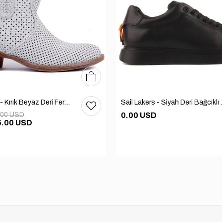
36
37
38
39
40
Sail Lakers - Kırık Beyaz Deri Fermuarsız Kadın Yaz Botu
Sail Lakers - Siyah
.00 USD
0.00 USD
5.00 USD