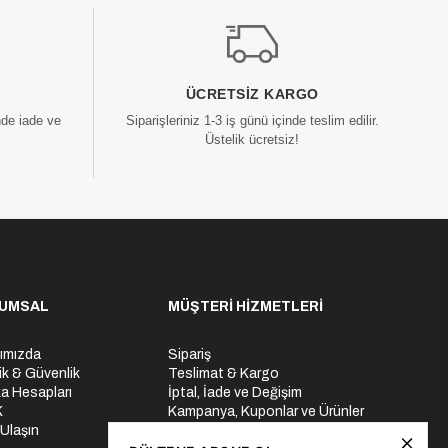
ÜCRETSIZ KARGO
nde iade ve
Siparişleriniz 1-3 iş günü içinde teslim edilir.
Üstelik ücretsiz!
UMSAL
MÜŞTERİ HİZMETLERİ
ımızda
Sipariş
lik & Güvenlik
Teslimat & Kargo
a Hesapları
İptal, İade ve Değişim
K
Kampanya, Kuponlar ve Ürünler
 Ulaşın
Ödeme Seçenekleri