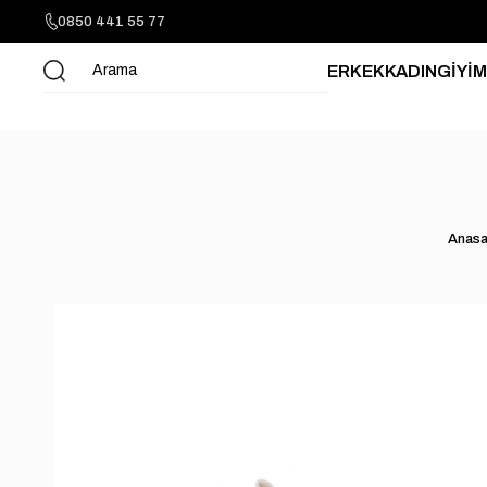
0850 441 55 77
ERKEK
KADIN
GİYİM
Anasa