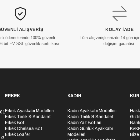
GÜVENLI ALIŞVERIŞ
KOLAY İADE
artı ödemelerinde 100% güvenli
Tüm alışverişlerinizde 14 gün içi
56-bit EV SSL güvenlik sertifikası
değişim garantisi.
ERKEK
KADIN
KUR
Erkek Ayakkabı Modelleri
Kadın Ayakkabı Modelleri
Hakk
301
Erkek Terlik & Sandalet
Kadın Terlik & Sandalet
Gizli
Erkek Bot
Kadın Yaz Botları
Bank
Erkek Chelsea Bot
Kadın Günlük Ayakkabı
KVK
Erkek Loafer
Modelleri
Bize
zi