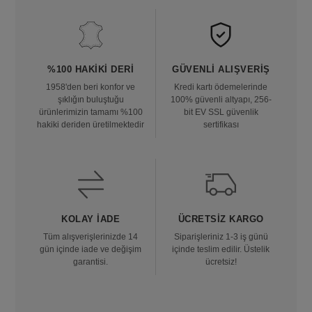
%100 HAKIKI DERI
GÜVENLI ALIŞVERIŞ
1958'den beri konfor ve
Kredi kartı ödemelerinde
şıklığın buluştuğu
100% güvenli altyapı, 256-
ürünlerimizin tamamı %100
bit EV SSL güvenlik
hakiki deriden üretilmektedir
sertifikası
KOLAY İADE
ÜCRETSIZ KARGO
Tüm alışverişlerinizde 14
Siparişleriniz 1-3 iş günü
gün içinde iade ve değişim
içinde teslim edilir. Üstelik
garantisi.
ücretsiz!