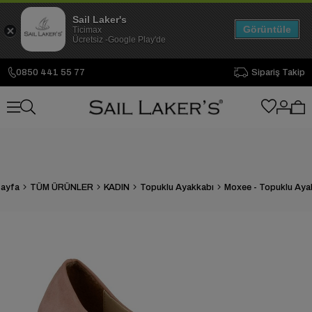
Sail Laker's
Görüntüle
Ticimax
Ücretsiz -Google Play'de
0850 441 55 77
Sipariş Takip
ayfa
TÜM ÜRÜNLER
KADIN
Topuklu Ayakkabı
Moxee - Topuklu Aya