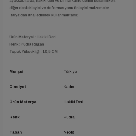
ayakkabılarda, hakiki deri ve birinci kalite deriler kullanılırken,
diğer destekleyici ve deformasyonu önleyici malzemeler
İtalya'dan ithal edilerek kullanmaktadır.
Ürün Materyal : Hakiki Deri
Renk: Pudra Rugan
Topuk Yüksekliği : 10,5 CM
Menşei
Türkiye
Cinsiyet
Kadın
Ürün Materyal
Hakiki Deri
Renk
Pudra
Taban
Neolit