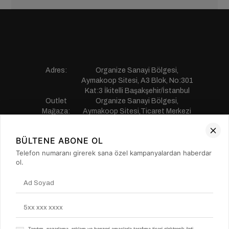
Adres:
Organize Sanayi Bölgesi,
Aymakoop Sitesi, A3 Blok, No:301
Kat:3 İkitelli Başakşehir/İstanbul
Outlet
Organize Sanayi Bölgesi,
Mağaza:
Aymakoop Sitesi,Ticaret Merkezi
Gişiri No:13 İkitelli Başakşehir/
İstanbul
BÜLTENE ABONE OL
Telefon:
0850 441 55 77
E-mail:
musterihizmetleri@saillakers.com.tr
Telefon numaranı girerek sana özel kampanyalardan haberdar
ERKEK
ol.
KADIN
KURUMSAL
MÜŞTERİ HİZMETLERİ
Tanıtım, pazarlama, reklam ve benzeri amaçlarla tarafıma ticari elektronik ileti