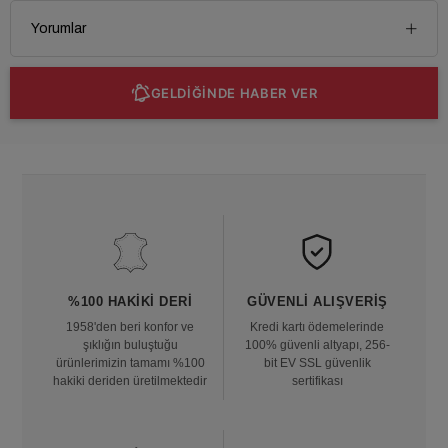
Yorumlar
GELDİĞİNDE HABER VER
%100 HAKIKI DERI
GÜVENLI ALIŞVERIŞ
1958'den beri konfor ve
Kredi kartı ödemelerinde
şıklığın buluştuğu
100% güvenli altyapı, 256-
ürünlerimizin tamamı %100
bit EV SSL güvenlik
hakiki deriden üretilmektedir
sertifikası