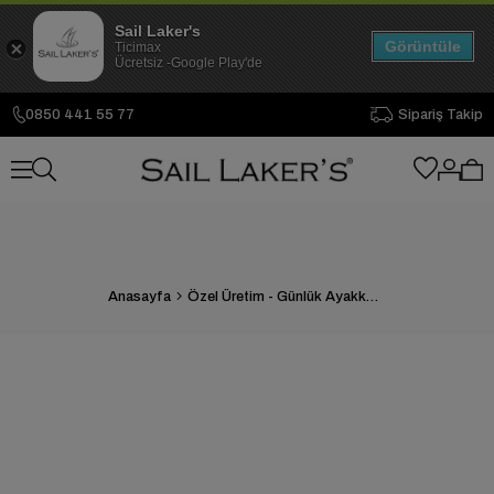
Sail Laker's
Görüntüle
Ticimax
Ücretsiz -Google Play'de
0850 441 55 77
Sipariş Takip
Anasayfa
Özel Üretim - Günlük Ayakkabı