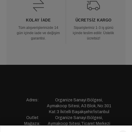
KOLAY İADE
ÜCRETSIZ KARGO
Tüm alışverişlerinizde 14
Siparişleriniz 1-3 iş günü
gün içinde iade ve değişim
içinde teslim edilir. Üstelik
garantisi.
ücretsiz!
Adres:
Organize Sanayi Bölgesi,
Aymakoop Sitesi, A3 Blok, No:301
Kat:3 İkitelli Başakşehir/İstanbul
Outlet
Organize Sanayi Bölgesi,
Mağaza:
Aymakoop Sitesi,Ticaret Merkezi
Gişiri No:13 İkitelli Başakşehir/