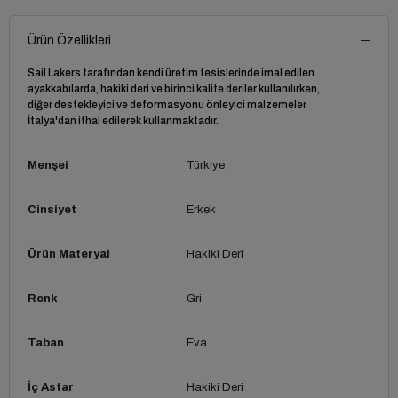
Ürün Özellikleri
Sail Lakers tarafından kendi üretim tesislerinde imal edilen
ayakkabılarda, hakiki deri ve birinci kalite deriler kullanılırken,
diğer destekleyici ve deformasyonu önleyici malzemeler
İtalya'dan ithal edilerek kullanmaktadır.
Menşei
Türkiye
Cinsiyet
Erkek
Ürün Materyal
Hakiki Deri
Renk
Gri
Taban
Eva
İç Astar
Hakiki Deri