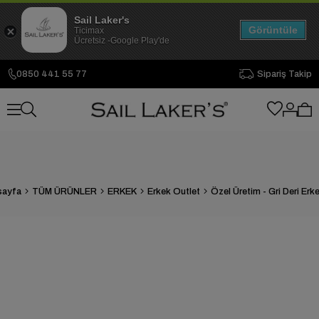
Sail Laker's
Görüntüle
Ticimax
Ücretsiz -Google Play'de
0850 441 55 77
Sipariş Takip
sayfa
TÜM ÜRÜNLER
ERKEK
Erkek Outlet