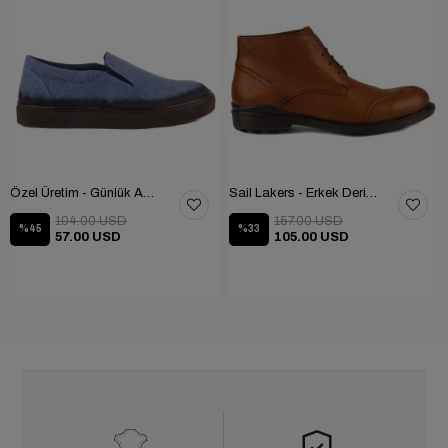
Özel Üretim - Günlük Ayakkabı 101-2630-11473
Sail Lakers - Erkek Deri Bot 102-1599-1458
104.00 USD
157.00 USD
%45
%33
57.00 USD
105.00 USD