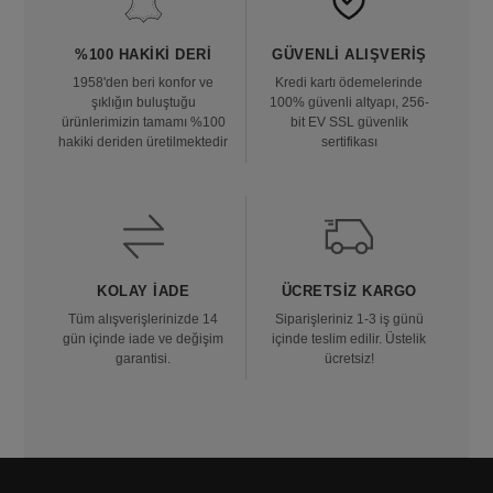
%100 HAKIKI DERI
GÜVENLI ALIŞVERIŞ
1958'den beri konfor ve
Kredi kartı ödemelerinde
şıklığın buluştuğu
100% güvenli altyapı, 256-
ürünlerimizin tamamı %100
bit EV SSL güvenlik
hakiki deriden üretilmektedir
sertifikası
KOLAY İADE
ÜCRETSIZ KARGO
Tüm alışverişlerinizde 14
Siparişleriniz 1-3 iş günü
gün içinde iade ve değişim
içinde teslim edilir. Üstelik
garantisi.
ücretsiz!