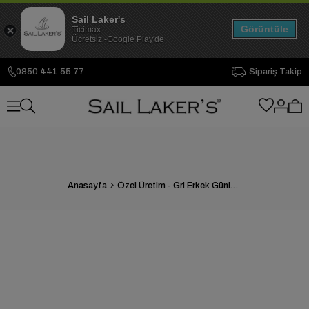
Sail Laker's
Görüntüle
Ticimax
Ücretsiz -Google Play'de
0850 441 55 77
Sipariş Takip
Anasayfa
Özel Üretim - Gri Erkek Günlük Ayakkabı