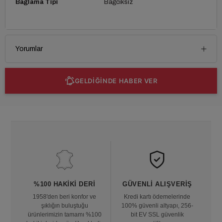
Bağlama Tipi
Bağcıksız
Yorumlar
GELDİĞİNDE HABER VER
%100 HAKIKI DERI
GÜVENLI ALIŞVERIŞ
1958'den beri konfor ve
Kredi kartı ödemelerinde
şıklığın buluştuğu
100% güvenli altyapı, 256-
ürünlerimizin tamamı %100
bit EV SSL güvenlik