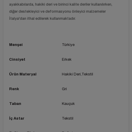
ayakkabılarda, hakiki deri ve birinci kalite deriler kullanılırken,
diğer destekleyici ve deformasyonu önleyici malzemeler
İtalya'dan ithal edilerek kullanmaktadır.
Menşei
Türkiye
Cinsiyet
Erkek
Ürün Materyal
Hakiki Deri
Tekstil
Renk
Gri
Taban
Kauçuk
İç Astar
Tekstil