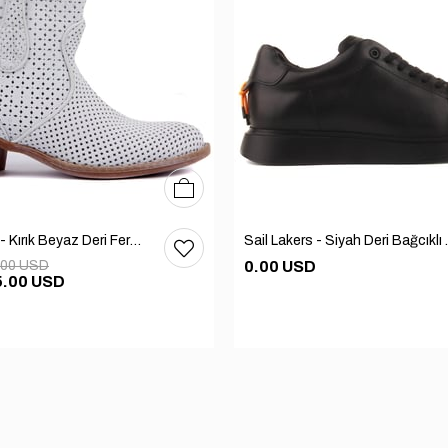
36
37
38
39
40
Sail Lakers - Kırık Beyaz Deri Fermuarsız Kadın Yaz Botu
Sail Lakers - Siyah
.00 USD
0.00 USD
5.00 USD