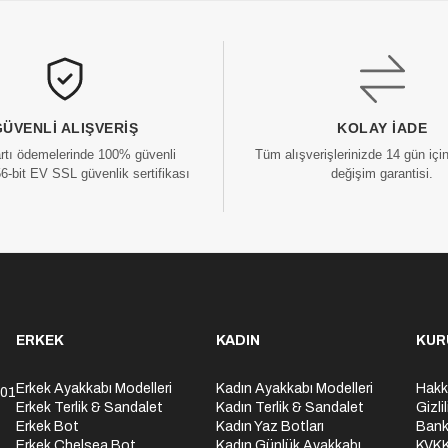
GÜVENLI ALIŞVERIŞ
KOLAY İADE
artı ödemelerinde 100% güvenli
Tüm alışverişlerinizde 14 gün içi
56-bit EV SSL güvenlik sertifikası
değişim garantisi.
ERKEK
KADIN
KUR
Erkek Ayakkabı Modelleri
Kadın Ayakkabı Modelleri
Hakk
301
Erkek Terlik & Sandalet
Kadın Terlik & Sandalet
Gizli
Erkek Bot
Kadın Yaz Botları
Bank
Erkek Chelsea Bot
Kadın Günlük Ayakkabı
KVK