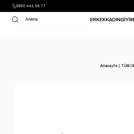
0850 441 55 77
ERKEK
KADIN
GİYİM
Anasayfa
TÜM Ü