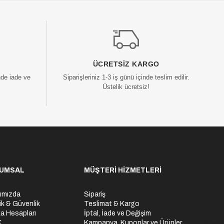
ÜCRETSIZ KARGO
nde iade ve
Siparişleriniz 1-3 iş günü içinde teslim edilir.
Üstelik ücretsiz!
UMSAL
MÜŞTERİ HİZMETLERİ
ımızda
Sipariş
lik & Güvenlik
Teslimat & Kargo
a Hesapları
İptal, İade ve Değişim
K
Kampanya, Kuponlar ve Ürünler