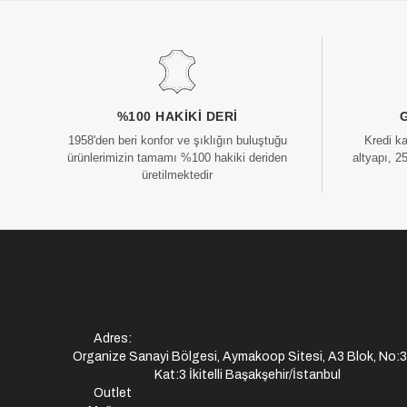
%100 HAKIKI DERI
1958'den beri konfor ve şıklığın buluştuğu
Kredi k
ürünlerimizin tamamı %100 hakiki deriden
altyapı, 2
üretilmektedir
Adres:
Organize Sanayi Bölgesi, Aymakoop Sitesi, A3 Blok, No:
Kat:3 İkitelli Başakşehir/İstanbul
Outlet