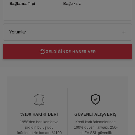
Bağlama Tipi
Bağcıksız
Yorumlar
GELDİĞİNDE HABER VER
%100 HAKIKI DERI
GÜVENLI ALIŞVERIŞ
1958'den beri konfor ve
Kredi kartı ödemelerinde
şıklığın buluştuğu
100% güvenli altyapı, 256-
ürünlerimizin tamamı %100
bit EV SSL güvenlik