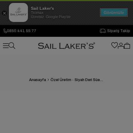
Sail Laker's
Görüntüle
Ticimax
Ücretsiz -Google Play'de
0850 441 55 77
Sipariş Takip
Anasayfa
Özel Üretim - Siyah Deri Süet Bağcıksız Erkek Günlük Ayakkabı