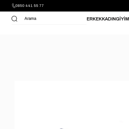
0850 441 55 77
ERKEK
KADIN
GİYİM