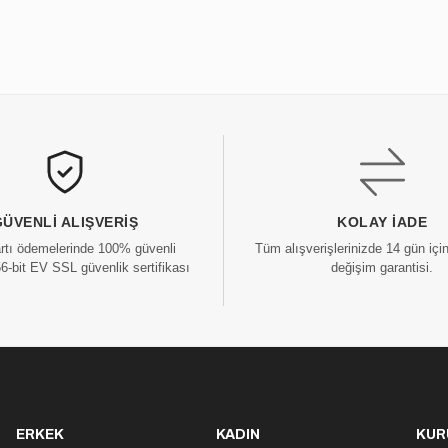
GÜVENLI ALIŞVERIŞ
KOLAY İADE
artı ödemelerinde 100% güvenli
Tüm alışverişlerinizde 14 gün içi
56-bit EV SSL güvenlik sertifikası
değişim garantisi.
ERKEK
KADIN
KUR