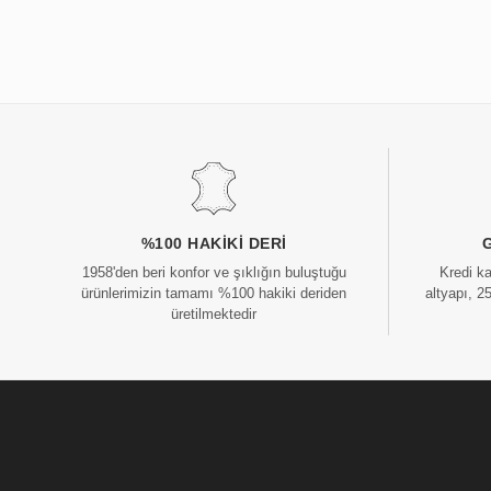
%100 HAKIKI DERI
1958'den beri konfor ve şıklığın buluştuğu
Kredi k
ürünlerimizin tamamı %100 hakiki deriden
altyapı, 2
üretilmektedir