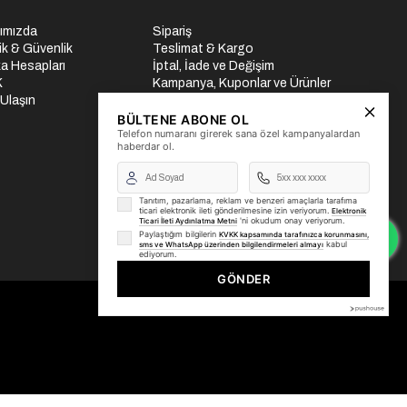
ımızda
Sipariş
lik & Güvenlik
Teslimat & Kargo
a Hesapları
İptal, İade ve Değişim
K
Kampanya, Kuponlar ve Ürünler
 Ulaşın
Ödeme Seçenekleri
Üyelik İşlemleri
BÜLTENE ABONE OL
Telefon numaranı girerek sana özel kampanyalardan
Yurtdışı Gönderi
haberdar ol.
Tanıtım, pazarlama, reklam ve benzeri amaçlarla tarafıma
ticari elektronik ileti gönderilmesine izin veriyorum.
Elektronik
'ni okudum onay veriyorum.
Ticari İleti Aydınlatma Metni
Paylaştığım bilgilerin
KVKK kapsamında tarafınızca korunmasını,
kabul
sms ve WhatsApp üzerinden bilgilendirmeleri almayı
ediyorum.
GÖNDER