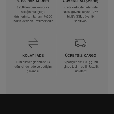
%100 HAKIKI DERI
GÜVENLI ALIŞVERIŞ
1958'den beri konfor ve
Kredi kartı ödemelerinde
şıklığın buluştuğu
100% güvenli altyapı, 256-
ürünlerimizin tamamı %100
bit EV SSL güvenlik
hakiki deriden üretilmektedir
sertifikası
KOLAY İADE
ÜCRETSIZ KARGO
Tüm alışverişlerinizde 14
Siparişleriniz 1-3 iş günü
gün içinde iade ve değişim
içinde teslim edilir. Üstelik
garantisi.
ücretsiz!