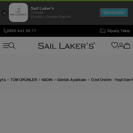
Sail Laker's
Görüntüle
Ticimax
Ücretsiz -Google Play'de
0850 441 55 77
Sipariş Takip
yfa
TÜM ÜRÜNLER
KADIN
Günlük Ayakkabı