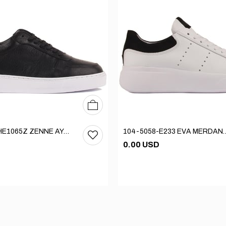
36
37
38
39
40
104-5040HE1065Z ZENNE AYAKKABI
104-5058-E233 EVA 
0.00 USD