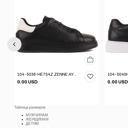
37
38
39
40
36
37
38
39
40
104-5036-HE754Z ZENNE AYAKKABI
0.00 USD
0.00 USD
Таблица размеров
МУЖЧИНАМ
ЖЕНЩИНАМ
ДЕТЯМ