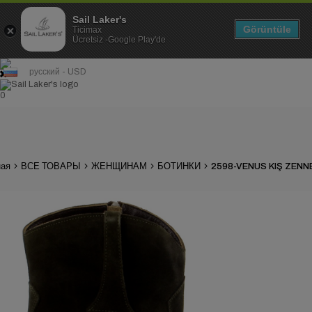
Sail Laker's
Görüntüle
Ticimax
Ücretsiz -Google Play'de
русский - USD
0
ная
ВСЕ ТОВАРЫ
ЖЕНЩИНАМ
БОТИНКИ