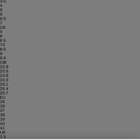
3.5
4
5
6
6.5
7
US
5
6
6.5
7.5
8.5
9
9.5
CM
22.8
23.5
23.8
24.5
25.1
25.4
25.7
EU
35
36
37
38
39
40
41
UK
2.5