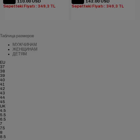
110.00 USD
142.00 USD
Sepetteki Fiyatı : 349,3 TL
Sepetteki Fiyatı : 349,3 TL
Таблица размеров
МУЖЧИНАМ
ЖЕНЩИНАМ
ДЕТЯМ
EU
37
38
39
40
41
42
43
44
45
UK
4.5
5.5
6.5
7
7.5
8
8.5