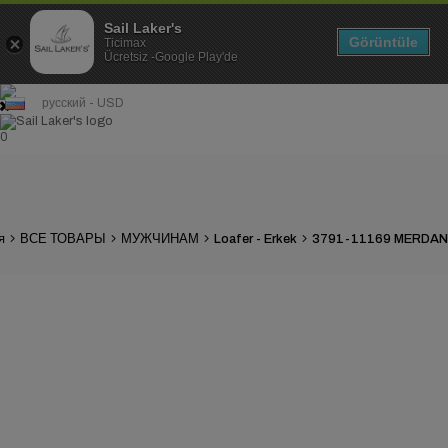
Sail Laker's
Görüntüle
Ticimax
Ücretsiz -Google Play'de
русский - USD
0
я
ВСЕ ТОВАРЫ
МУЖЧИНАМ
Loafer - Erkek