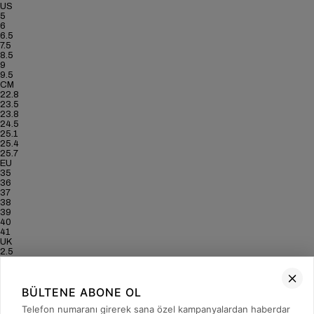
US
5
6
6.5
7.5
8.5
9
9.5
CM
22.8
23.5
23.8
24.5
25.1
25.4
25.7
EU
35
36
37
38
39
40
41
UK
2.5
3.5
4
5
BÜLTENE ABONE OL
6
6.5
Telefon numaranı girerek sana özel kampanyalardan haberdar
7