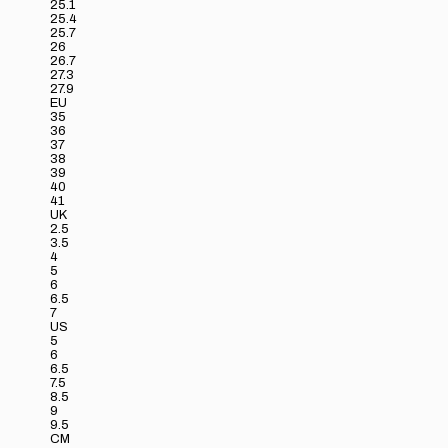
25.1
25.4
25.7
26
26.7
27.3
27.9
EU
35
36
37
38
39
40
41
UK
2.5
3.5
4
5
6
6.5
7
US
5
6
6.5
7.5
8.5
9
9.5
CM