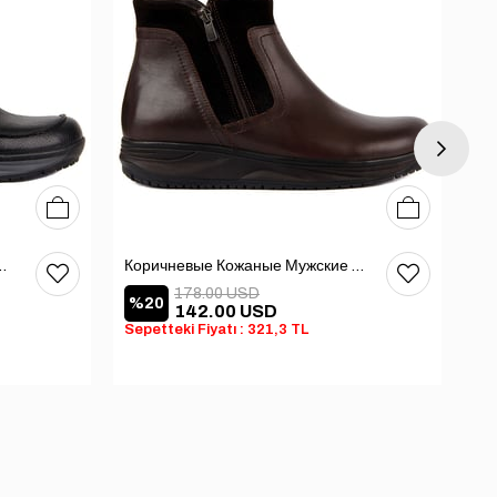
40
41
42
43
44
45
40
41
42
43
44
45
е Мужские Ботинки
Коричневые Кожаные Мужские Ботинки
178.00 USD
%20
%
142.00 USD
Sepetteki Fiyatı : 321,3 TL
Sep