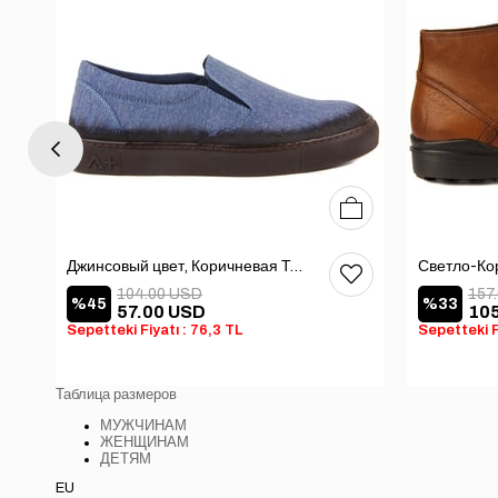
41
42
43
44
40
41
42
43
44
Джинсовый цвет, Коричневая Текстильная Мужская Обувь
104.00 USD
157
%45
%33
57.00 USD
10
Sepetteki Fiyatı : 76,3 TL
Sepetteki F
Таблица размеров
МУЖЧИНАМ
ЖЕНЩИНАМ
ДЕТЯМ
EU