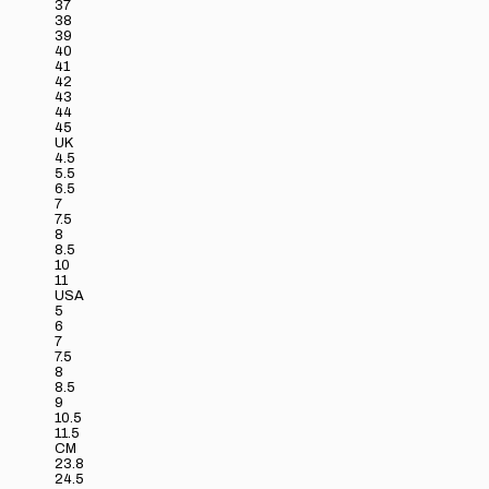
37
38
39
40
41
42
43
44
45
UK
4.5
5.5
6.5
7
7.5
8
8.5
10
11
USA
5
6
7
7.5
8
8.5
9
10.5
11.5
CM
23.8
24.5