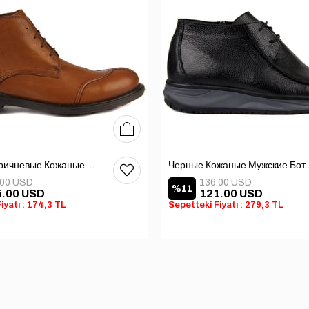
40
41
42
Светло-Коричневые Кожаные Мужские Ботинки
Черные Кожаны
.00 USD
136.00 USD
%11
5.00 USD
121.00 USD
iyatı : 174,3 TL
Sepetteki Fiyatı : 279,3 TL