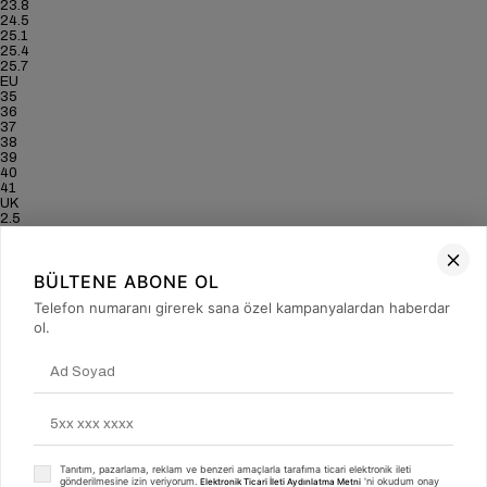
23.8
24.5
25.1
25.4
25.7
EU
35
36
37
38
39
40
41
UK
2.5
3.5
4
5
BÜLTENE ABONE OL
6
6.5
Telefon numaranı girerek sana özel kampanyalardan haberdar
7
US
ol.
5
6
6.5
7.5
8.5
9
9.5
CM
22.8
Tanıtım, pazarlama, reklam ve benzeri amaçlarla tarafıma ticari elektronik ileti
23.5
gönderilmesine izin veriyorum.
'ni okudum onay
Elektronik Ticari İleti Aydınlatma Metni