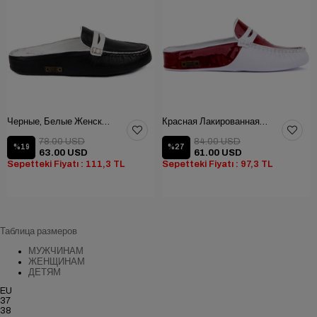
Черные, Белые Женские Домашние Тапочки
Красная Лакированная Кожа, Белая Кожа Женские Домашние Тапочки
78.00 USD
84.00 USD
%19
%27
63.00 USD
61.00 USD
Sepetteki Fiyatı : 111,3 TL
Sepetteki Fiyatı : 97,3 TL
Таблица размеров
МУЖЧИНАМ
ЖЕНЩИНАМ
ДЕТЯМ
EU
37
38