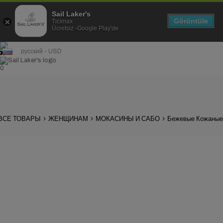
Sail Laker's
Görüntüle
Ticimax
Ücretsiz -Google Play'de
русский - USD
0
ВСЕ ТОВАРЫ
ЖЕНЩИНАМ
МОКАСИНЫ И САБО