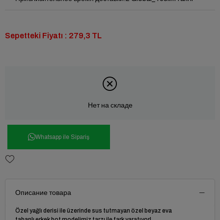
Sepetteki Fiyatı : 279,3 TL
Нет на складе
Whatsapp ile Sipariş
Описание товара
Özel yağlı derisi ile üzerinde sus tutmayan özel beyaz eva
tabanlı erkek bot modelimiz tarzı ile fark yaratıyor!