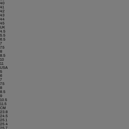
40
41
42
43
44
45
UK
4.5
5.5
6.5
7
7.5
8
8.5
10
11
USA
5
6
7
7.5
8
8.5
9
10.5
11.5
CM
23.8
24.5
25.1
25.4
25.7