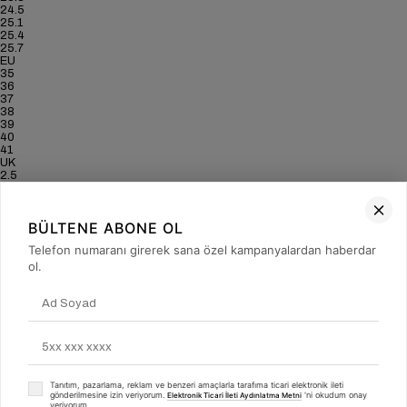
24.5
25.1
25.4
25.7
EU
35
36
37
38
39
40
41
UK
2.5
3.5
4
5
BÜLTENE ABONE OL
6
6.5
Telefon numaranı girerek sana özel kampanyalardan haberdar
7
US
ol.
5
6
6.5
7.5
8.5
9
9.5
CM
22.8
Tanıtım, pazarlama, reklam ve benzeri amaçlarla tarafıma ticari elektronik ileti
23.5
gönderilmesine izin veriyorum.
'ni okudum onay
Elektronik Ticari İleti Aydınlatma Metni
23.8
veriyorum.