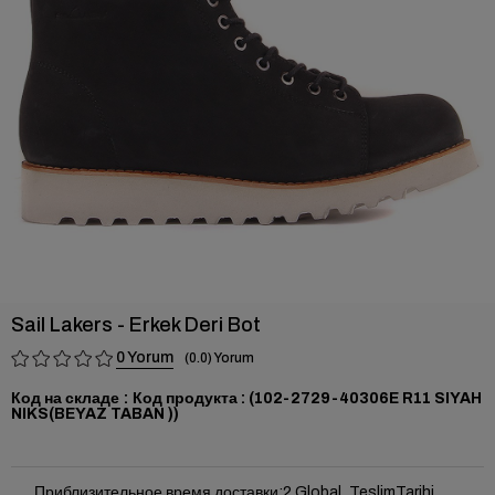
›
Sail Lakers - Erkek Deri Bot
0
0.0
Код на складе
(102-2729-40306E R11 SIYAH
NIKS(BEYAZ TABAN ))
Приблизительное время доставки
:
2 Global_TeslimTarihi