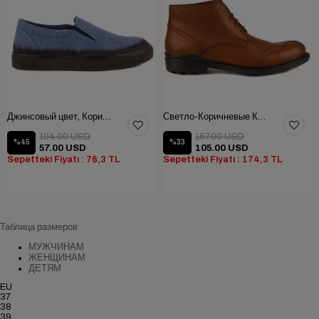
Джинсовый цвет, Коричневая Текстильная Мужская Обувь
Светло-Коричневые Кожаные Мужские Ботинки
104.00 USD
157.00 USD
%45
%33
57.00 USD
105.00 USD
Sepetteki Fiyatı : 76,3 TL
Sepetteki Fiyatı : 174,3 TL
Таблица размеров
МУЖЧИНАМ
ЖЕНЩИНАМ
ДЕТЯМ
EU
37
38
39