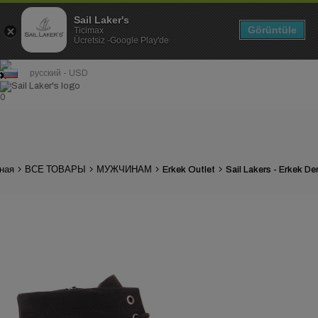
Sail Laker's
Görüntüle
Ticimax
Ücretsiz -Google Play'de
русский - USD
0
ная
ВСЕ ТОВАРЫ
МУЖЧИНАМ
Erkek Outlet
Sail Lakers - Erkek De