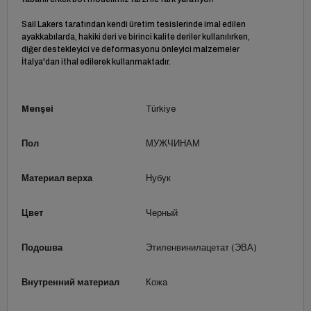
Sail Lakers tarafından kendi üretim tesislerinde imal edilen
ayakkabılarda, hakiki deri ve birinci kalite deriler kullanılırken,
diğer destekleyici ve deformasyonu önleyici malzemeler
İtalya'dan ithal edilerek kullanmaktadır.
Menşei
Türkiye
Пол
МУЖЧИНАМ
Материал верха
Нубук
Цвет
Черный
Подошва
Этиленвинилацетат (ЭВА)
Внутренний материал
Кожа