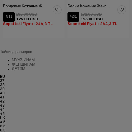
Бордовые Кожаные Женские Летние Ботинки с замком
Белые Кожаные Женские Летние Ботинки
182.00 USD
182.00 USD
%31
%31
125.00 USD
125.00 USD
Sepetteki Fiyatı : 244,3 TL
Sepetteki Fiyatı : 244,3 TL
Таблица размеров
МУЖЧИНАМ
ЖЕНЩИНАМ
ДЕТЯМ
EU
37
38
39
40
41
42
43
44
45
UK
4.5
5.5
6.5