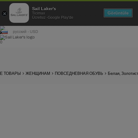
Sail Laker's
Görüntüle
Ticimax
Ücretsiz -Google Play'de
русский - USD
0
Е ТОВАРЫ
ЖЕНЩИНАМ
ПОВСЕДНЕВНАЯ ОБУВЬ