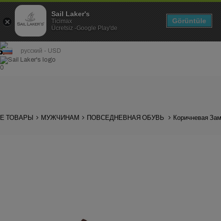
Sail Laker's
Görüntüle
Ticimax
Ücretsiz -Google Play'de
русский - USD
0
Е ТОВАРЫ
МУЖЧИНАМ
ПОВСЕДНЕВНАЯ ОБУВЬ