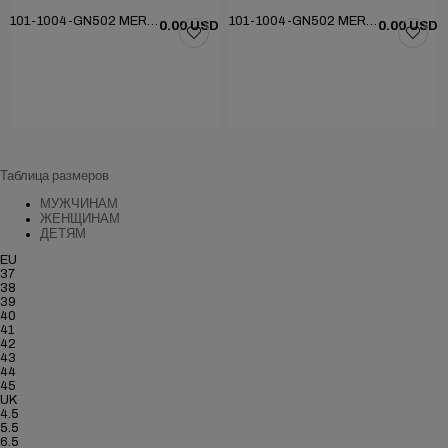
101-1004-GN502 MERDANE KLASİK AYAKKABI
101-1004-GN502 MERDANE KLASİK AYAKKABI
0.00 USD
0.00 USD
Таблица размеров
МУЖЧИНАМ
ЖЕНЩИНАМ
ДЕТЯМ
EU
37
38
39
40
41
42
43
44
45
UK
4.5
5.5
6.5