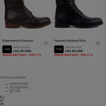
Коричневые Кожаные Мужские Ботинки
Черные Кожаные Мужские Ботинки
168.00 USD
168.00 USD
%15
%15
142.00 USD
142.00 USD
Sepetteki Fiyatı : 335,3 TL
Sepetteki Fiyatı : 335,3 TL
Таблица размеров
МУЖЧИНАМ
ЖЕНЩИНАМ
ДЕТЯМ
EU
37
38