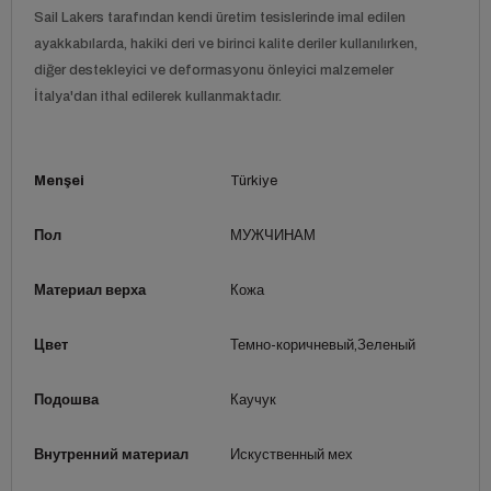
Sail Lakers tarafından kendi üretim tesislerinde imal edilen
ayakkabılarda, hakiki deri ve birinci kalite deriler kullanılırken,
diğer destekleyici ve deformasyonu önleyici malzemeler
İtalya'dan ithal edilerek kullanmaktadır.
Menşei
Türkiye
Пол
МУЖЧИНАМ
Материал верха
Кожа
Цвет
Темно-коричневый
Зеленый
Подошва
Каучук
Внутренний материал
Искуственный мех