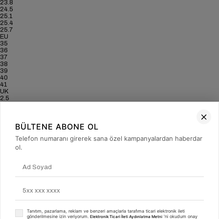
23.8
24.5
25.1
25.4
25.7
EU
35
36
37
38
39
40
41
UK
2.5
3.5
4
5
BÜLTENE ABONE OL
6
6.5
Telefon numaranı girerek sana özel kampanyalardan haberdar
7
US
ol.
5
6
6.5
7.5
8.5
9
9.5
CM
22.8
Tanıtım, pazarlama, reklam ve benzeri amaçlarla tarafıma ticari elektronik ileti
23.5
gönderilmesine izin veriyorum.
'ni okudum onay
Elektronik Ticari İleti Aydınlatma Metni