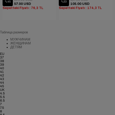
%45
%33
57.00 USD
105.00 USD
Sepetteki Fiyatı : 76,3 TL
Sepetteki Fiyatı : 174,3 TL
Таблица размеров
МУЖЧИНАМ
ЖЕНЩИНАМ
ДЕТЯМ
EU
37
38
39
40
41
42
43
44
45
UK
4.5
5.5
6.5
7
7.5
8