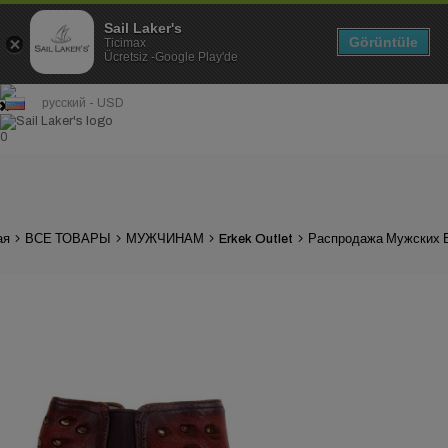
Sail Laker's
Görüntüle
Ticimax
Ücretsiz -Google Play'de
русский - USD
0
ая
ВСЕ ТОВАРЫ
МУЖЧИНАМ
Erkek Outlet