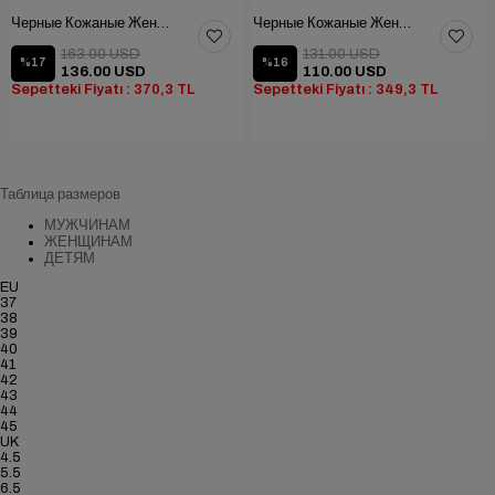
Черные Кожаные Женские Ботинки
Черные Кожаные Женские Ботинки
163.00 USD
131.00 USD
%17
%16
136.00 USD
110.00 USD
Sepetteki Fiyatı : 370,3 TL
Sepetteki Fiyatı : 349,3 TL
Таблица размеров
МУЖЧИНАМ
ЖЕНЩИНАМ
ДЕТЯМ
EU
37
38
39
40
41
42
43
44
45
UK
4.5
5.5
6.5