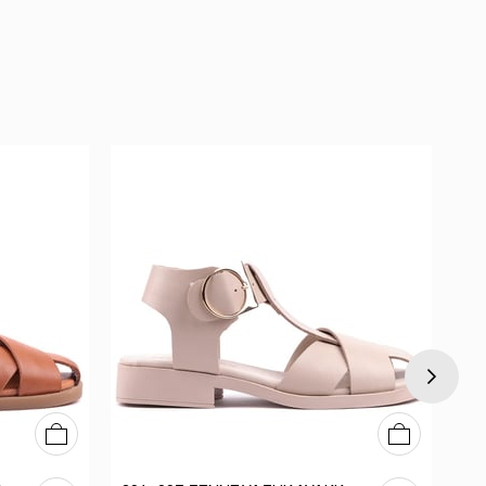
36
37
38
39
40
36
37
38
39
40