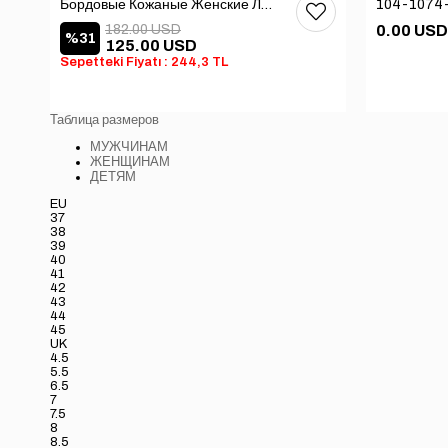
Бордовые Кожаные Женские Летние Ботинки с замком
182.00 USD
0.00 USD
%31
125.00 USD
Sepetteki Fiyatı : 244,3 TL
Таблица размеров
МУЖЧИНАМ
ЖЕНЩИНАМ
ДЕТЯМ
EU
37
38
39
40
41
42
43
44
45
UK
4.5
5.5
6.5
7
7.5
8
8.5