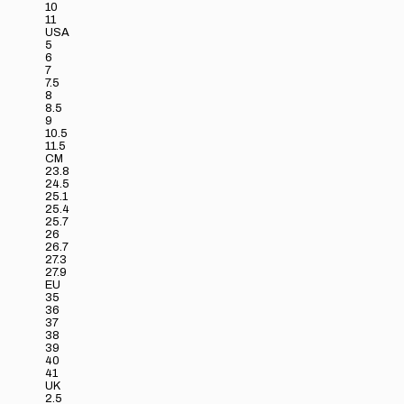
10
11
USA
5
6
7
7.5
8
8.5
9
10.5
11.5
CM
23.8
24.5
25.1
25.4
25.7
26
26.7
27.3
27.9
EU
35
36
37
38
39
40
41
UK
2.5