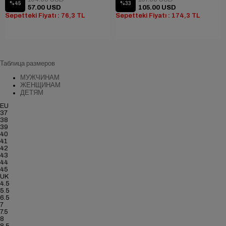
%45
%33
57.00 USD
105.00 USD
Sepetteki Fiyatı : 76,3 TL
Sepetteki Fiyatı : 174,3 TL
Таблица размеров
МУЖЧИНАМ
ЖЕНЩИНАМ
ДЕТЯМ
EU
37
38
39
40
41
42
43
44
45
UK
4.5
5.5
6.5
7
7.5
8