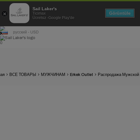
Sail Laker's
Görüntüle
Ticimax
Ücretsiz -Google Play'de
русский - USD
0
ная
ВСЕ ТОВАРЫ
МУЖЧИНАМ
Erkek Outlet
Распродажа Мужской 