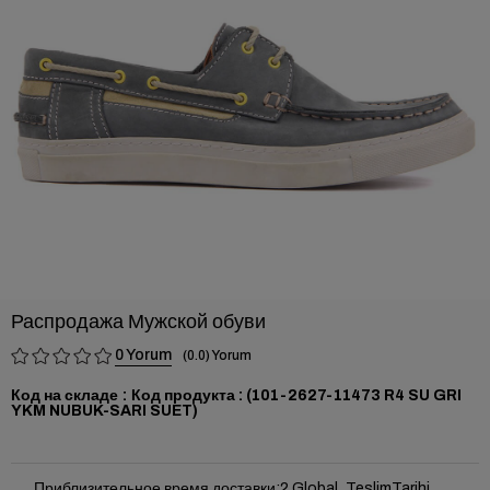
›
Распродажа Мужской обуви
0
0.0
Код на складе
(101-2627-11473 R4 SU GRI
YKM NUBUK-SARI SUET)
Приблизительное время доставки
:
2 Global_TeslimTarihi