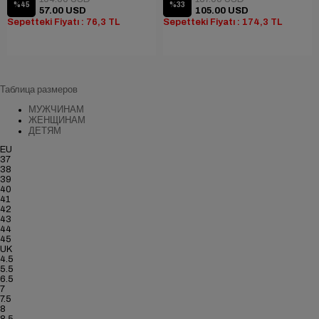
%45
%33
57.00 USD
105.00 USD
Sepetteki Fiyatı : 76,3 TL
Sepetteki Fiyatı : 174,3 TL
Таблица размеров
МУЖЧИНАМ
ЖЕНЩИНАМ
ДЕТЯМ
EU
37
38
39
40
41
42
43
44
45
UK
4.5
5.5
6.5
7
7.5
8