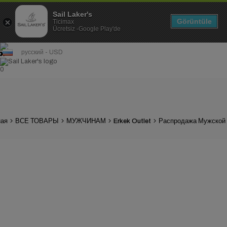
Sail Laker's
Görüntüle
Ticimax
Ücretsiz -Google Play'de
русский - USD
0
ная
ВСЕ ТОВАРЫ
МУЖЧИНАМ
Erkek Outlet
Распродажа Мужской 