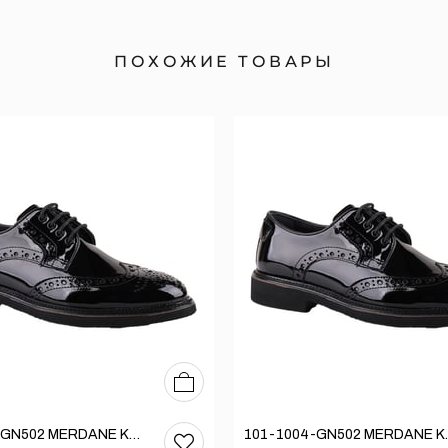
ПОХОЖИЕ ТОВАРЫ
39
40
41
42
43
44
101-1004-GN502 MERDANE KLASİK AYAKKABI
101-1004-G