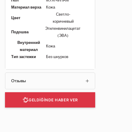
Пол
МУЖЧИНАМ
Материал верха
Кожа
Светло-
Цвет
коричневый
Этиленвинилацетат
Подошва
(ЭВА)
Внутренний
Кожа
материал
Тип застежки
Без шнурков
Отзывы
GELDİĞİNDE HABER VER