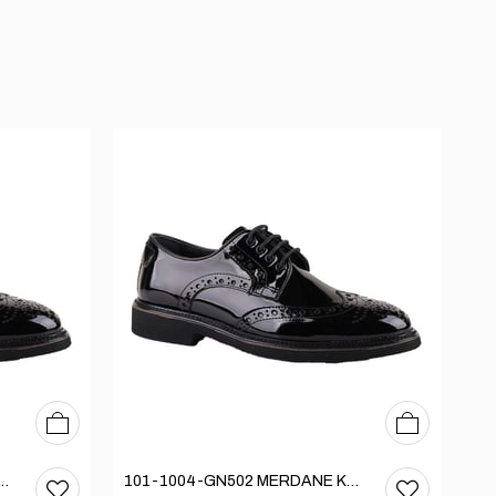
39
40
41
42
43
44
39
40
41
42
43
44
N502 MERDANE KLASİK AYAKKABI
101-1004-GN502 MERDANE KLASİK AYAKKABI