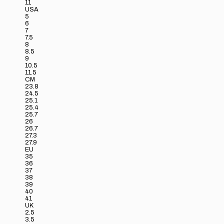
11
USA
5
6
7
7.5
8
8.5
9
10.5
11.5
CM
23.8
24.5
25.1
25.4
25.7
26
26.7
27.3
27.9
EU
35
36
37
38
39
40
41
UK
2.5
3.5