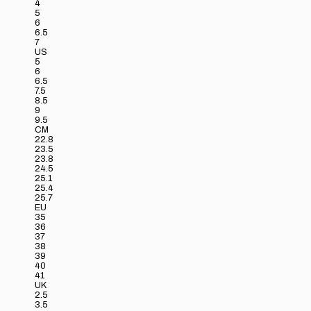
4
5
6
6.5
7
US
5
6
6.5
7.5
8.5
9
9.5
CM
22.8
23.5
23.8
24.5
25.1
25.4
25.7
EU
35
36
37
38
39
40
41
UK
2.5
3.5