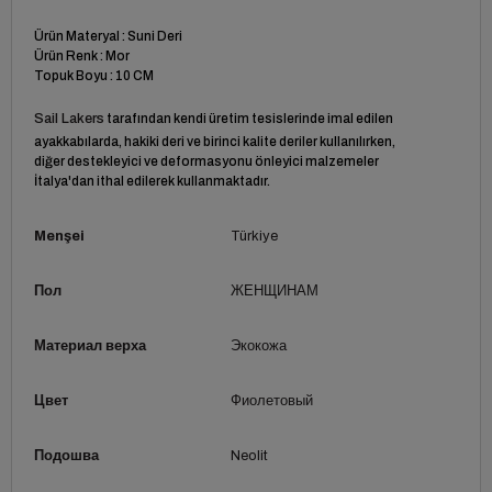
Ürün Materyal : Suni Deri
Ürün Renk : Mor
Topuk Boyu : 10 CM
Sail Lakers
tarafından kendi üretim tesislerinde imal edilen
ayakkabılarda, hakiki deri ve birinci kalite deriler kullanılırken,
diğer destekleyici ve deformasyonu önleyici malzemeler
İtalya'dan ithal edilerek kullanmaktadır.
Menşei
Türkiye
Пол
ЖЕНЩИНАМ
Материал верха
Экокожа
Цвет
Фиолетовый
Подошва
Neolit