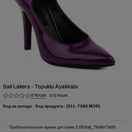
›
Sail Lakers - Topuklu Ayakkabı
0
0.0
Код на складе
(211-7366 MOR)
Приблизительное время доставки
:
2 Global_TeslimTarihi