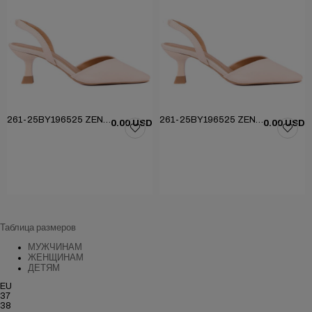
261-25BY196525 ZENEN AYAKKABI
261-25BY196525 ZENEN AYAKKABI
0.00 USD
0.00 USD
Таблица размеров
МУЖЧИНАМ
ЖЕНЩИНАМ
ДЕТЯМ
EU
37
38