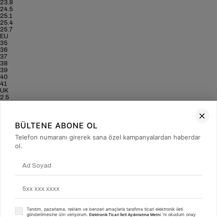
23.8
24.5
25.1
25.4
25.7
EU
35
36
37
38
39
40
41
UK
2.5
3.5
4
5
BÜLTENE ABONE OL
6
6.5
Telefon numaranı girerek sana özel kampanyalardan haberdar
7
US
ol.
5
6
6.5
7.5
8.5
9
9.5
CM
22.8
Tanıtım, pazarlama, reklam ve benzeri amaçlarla tarafıma ticari elektronik ileti
23.5
gönderilmesine izin veriyorum.
'ni okudum onay
Elektronik Ticari İleti Aydınlatma Metni