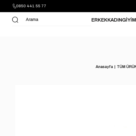
0850 441 55 77
ERKEK
KADIN
GİYİM
Anasayfa
TÜM ÜRÜ