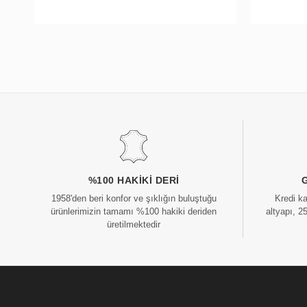
%100 HAKIKI DERI
1958'den beri konfor ve şıklığın buluştuğu
Kredi k
ürünlerimizin tamamı %100 hakiki deriden
altyapı, 2
üretilmektedir