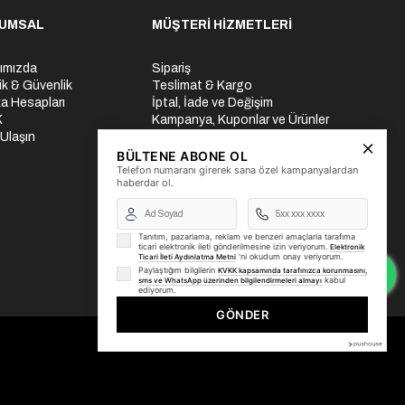
UMSAL
MÜŞTERİ HİZMETLERİ
ımızda
Sipariş
lik & Güvenlik
Teslimat & Kargo
a Hesapları
İptal, İade ve Değişim
K
Kampanya, Kuponlar ve Ürünler
 Ulaşın
Ödeme Seçenekleri
Üyelik İşlemleri
BÜLTENE ABONE OL
Telefon numaranı girerek sana özel kampanyalardan
Yurtdışı Gönderi
haberdar ol.
Tanıtım, pazarlama, reklam ve benzeri amaçlarla tarafıma
ticari elektronik ileti gönderilmesine izin veriyorum.
Elektronik
'ni okudum onay veriyorum.
Ticari İleti Aydınlatma Metni
Paylaştığım bilgilerin
KVKK kapsamında tarafınızca korunmasını,
kabul
sms ve WhatsApp üzerinden bilgilendirmeleri almayı
ediyorum.
GÖNDER