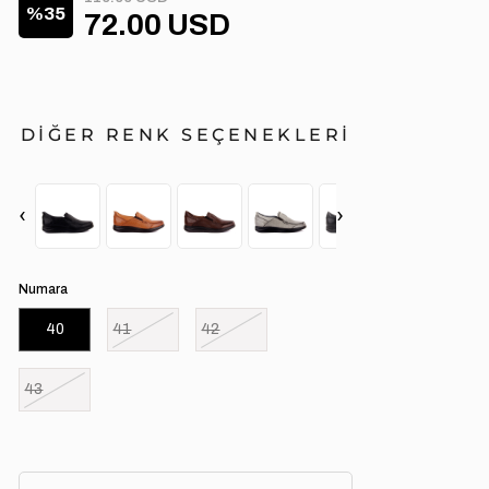
35
72.00 USD
DİĞER RENK SEÇENEKLERİ
‹
›
Numara
40
41
42
43