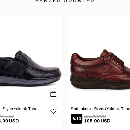
BENZER ÜRÜNLER
39
40
41
42
43
44
45
Sail Lakers - Siyah Yüksek Taban Günlük Ayakkabı 101-2834-65390
.00 USD
121.00 USD
%13
5.00 USD
105.00 USD