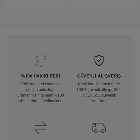
%100 HAKIKI DERI
GÜVENLI ALIŞVERIŞ
1958'den beri konfor ve
Kredi kartı ödemelerinde
şıklığın buluştuğu
100% güvenli altyapı, 256-
ürünlerimizin tamamı %100
bit EV SSL güvenlik
hakiki deriden üretilmektedir
sertifikası