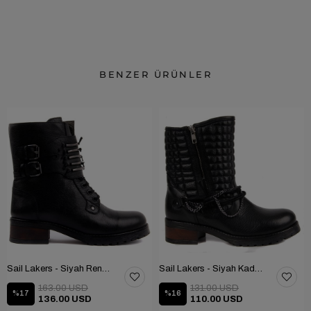
BENZER ÜRÜNLER
Sail Lakers - Siyah Renk Çubuk Detaylı Bayan Deri Bot 105-516-1520
Sail Lakers - Siyah Kadın Deri Bot 105-936-1520
163.00 USD
131.00 USD
%17
%16
136.00 USD
110.00 USD