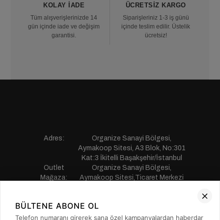
KOLAY İADE
ÜCRETSIZ KARGO
Tüm alışverişlerinizde 14
Siparişleriniz 1-3 iş günü
gün içinde iade ve değişim
içinde teslim edilir. Üstelik
garantisi.
ücretsiz!
Adres:
Organize Sanayi Bölgesi,
Aymakoop Sitesi, A3 Blok, No:301
Kat:3 İkitelli Başakşehir/İstanbul
Outlet
Organize Sanayi Bölgesi,
Mağaza:
Aymakoop Sitesi,Ticaret Merkezi
Gişiri No:13 İkitelli Başakşehir/
İstanbul
BÜLTENE ABONE OL
Telefon:
0850 441 55 77
E-mail:
musterihizmetleri@saillakers.com.tr
Telefon numaranı girerek sana özel kampanyalardan haberdar