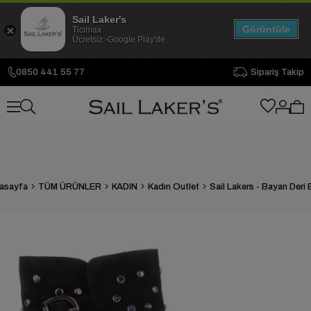
Sail Laker's
Görüntüle
Ticimax
Ücretsiz -Google Play'de
0850 441 55 77
Sipariş Takip
asayfa
TÜM ÜRÜNLER
KADIN
Kadın Outlet
Sail Lakers - Bayan Deri 