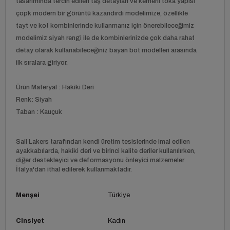
tasarımında tercih edilen taş detayları ve kemerli toka yapısı
çopk modern bir görüntü kazandırdı modelimize, özellikle
tayt ve kot kombinlerinde kullanmanız için önerebileceğimiz
modelimiz siyah rengi ile de kombinlerinizde çok daha rahat
detay olarak kullanabileceğiniz bayan bot modelleri arasında
ilk sıralara giriyor.
Ürün Materyal : Hakiki Deri
Renk: Siyah
Taban : Kauçuk
Sail Lakers tarafından kendi üretim tesislerinde imal edilen
ayakkabılarda, hakiki deri ve birinci kalite deriler kullanılırken,
diğer destekleyici ve deformasyonu önleyici malzemeler
İtalya'dan ithal edilerek kullanmaktadır.
Menşei
Türkiye
Cinsiyet
Kadın